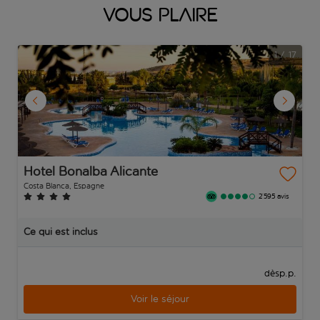
vous plaire
1
/
17
Hotel Bonalba Alicante
Costa Blanca, Espagne
2’595 avis
Ce qui est inclus
p.p.
dès
Voir le séjour