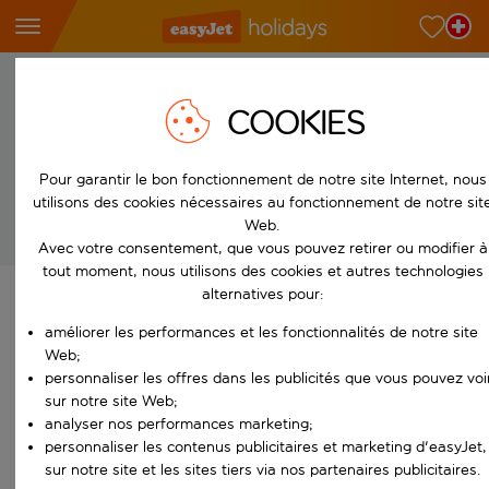
Centre d'aide
COOKIES
Découvrez les réponses aux questions les plus fréquemment
posées en sélectionnant l'un des sujets ci-dessous. Si vous avez
toujours besoin de contacter notre équipe, nous avons un
Pour garantir le bon fonctionnement de notre site Internet, nous
formulaire de contact pratique pour vous aider.
utilisons des cookies nécessaires au fonctionnement de notre sit
Web.
Avec votre consentement, que vous pouvez retirer ou modifier à
tout moment, nous utilisons des cookies et autres technologies
alternatives pour:
Voir la réservation
améliorer les performances et les fonctionnalités de notre site
Connectez-vous avec votre adresse e-mail ou votre
Web;
personnaliser les offres dans les publicités que vous pouvez voi
référence de séjour pour accéder à votre
sur notre site Web;
réservation
analyser nos performances marketing;
Notre flexibilité ultime
personnaliser les contenus publicitaires et marketing d'easyJet,
En ce qui concerne la flexibilité, vous pouvez
sur notre site et les sites tiers via nos partenaires publicitaires.
compter sur nous