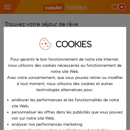
Trouvez votre séjour de rêve
À partir de
COOKIES
Choisissez votre aéroport
Commencez à taper pour la saisie automatique. Lorsque les résultats 
Vers
Pour garantir le bon fonctionnement de notre site Internet,
Choisissez votre destination
nous utilisons des cookies nécessaires au fonctionnement de
notre site Web.
Commencez à taper pour la saisie automatique. Lorsque les résultats 
Quand
Avec votre consentement, que vous pouvez retirer ou modifier
à tout moment, nous utilisons des cookies et autres
Choisissez vos dates
technologies alternatives pour:
Choisissez une date de départ et une date de retour.
Qui
améliorer les performances et les fonctionnalités de notre
site Web;
personnaliser les offres dans les publicités que vous pouvez
voir sur notre site Web;
Rechercher
analyser nos performances marketing;