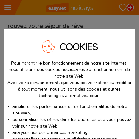
Trouvez votre séjour de rêve
À partir de
COOKIES
Choisissez votre aéroport
Commencez à taper pour la saisie automatique. Lorsque les résultats 
Vers
Pour garantir le bon fonctionnement de notre site Internet,
Choisissez votre destination
nous utilisons des cookies nécessaires au fonctionnement de
notre site Web.
Commencez à taper pour la saisie automatique. Lorsque les résultats 
Quand
Avec votre consentement, que vous pouvez retirer ou modifier
à tout moment, nous utilisons des cookies et autres
Choisissez vos dates
technologies alternatives pour:
Choisissez une date de départ et une date de retour.
Qui
améliorer les performances et les fonctionnalités de notre
site Web;
personnaliser les offres dans les publicités que vous pouvez
voir sur notre site Web;
Rechercher
analyser nos performances marketing;