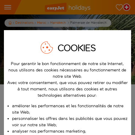
Destinations
Maroc
Marrakech
Palmeraie de Marrakech
Vacances pas chères à la
Palmeraie de Marrakech
COOKIES
7
nuits
dès
p.p.
Pour garantir le bon fonctionnement de notre site Internet,
nous utilisons des cookies nécessaires au fonctionnement de
Afficher les vacances
notre site Web.
Les conditions générales s’appliquent
Avec votre consentement, que vous pouvez retirer ou modifier
à tout moment, nous utilisons des cookies et autres
Trouvez votre séjour de rêve
technologies alternatives pour:
améliorer les performances et les fonctionnalités de notre
À partir de
site Web;
personnaliser les offres dans les publicités que vous pouvez
voir sur notre site Web;
Commencez à taper pour la saisie automatique. Lorsque les résultats 
Vers
analyser nos performances marketing;