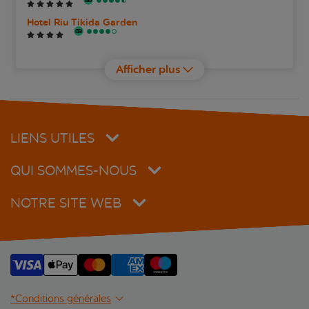
Hotel Riu Tikida Garden
Iberostar Waves Club Palmeraie Marrakech
Afficher plus
Maison Daouia
Palace Africa
LIENS UTILES
RIU Tikida Palmeraie
QUI SOMMES-NOUS
Sol Oasis Marrakech
NOTRE SITE WEB
Valeria Dar Atlas Resort
Valeria Madina Club Resort
*Conditions générales