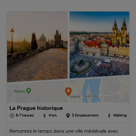
dernières années, avec des bars branchés qui ont remplacé de
nombreux bars à «herna» (machines à sous) désuets. Les
vacances à Prague sont une perspective séduisante, avec un
mélange animé d’ancien et de nouveau, et ses nombreuses
anecdotes racontées.
La Prague historique
6-7
heures
4
km
5
Emplacement
Walking
Remontez le temps dans une ville médiévale avec