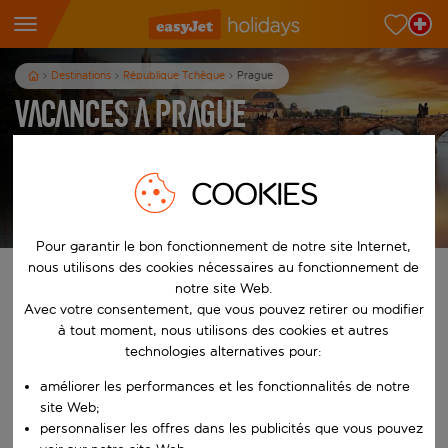
Destinations
République Tchèque
Prague
Vacances à Prague
3
nuits
dès
p.p.
COOKIES
Afficher les vacances
Les conditions générales s’appliquent
Pour garantir le bon fonctionnement de notre site Internet,
nous utilisons des cookies nécessaires au fonctionnement de
Trouvez votre séjour de rêve
notre site Web.
Avec votre consentement, que vous pouvez retirer ou modifier
À partir de
à tout moment, nous utilisons des cookies et autres
technologies alternatives pour:
améliorer les performances et les fonctionnalités de notre
Commencez à taper pour la saisie automatique. Lorsque les résultats 
Vers
site Web;
personnaliser les offres dans les publicités que vous pouvez