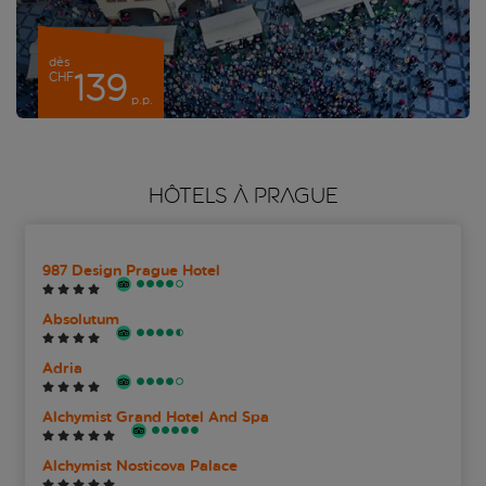
dès
139
CHF
p.p.
HÔTELS À PRAGUE
987 Design Prague Hotel
Absolutum
Adria
Alchymist Grand Hotel And Spa
Alchymist Nosticova Palace