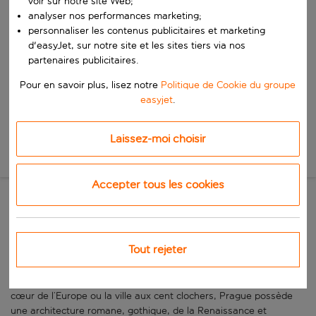
voir sur notre site Web;
Commencez à taper pour la saisie automatique. Lorsque les résultats 
Quand
analyser nos performances marketing;
Choisissez vos dates
personnaliser les contenus publicitaires et marketing
d'easyJet, sur notre site et les sites tiers via nos
Choisissez une date de départ et une date de retour.
partenaires publicitaires.
Qui
Pour en savoir plus, lisez notre
Politique de Cookie du groupe
easyjet
.
Rechercher
Laissez-moi choisir
Nouvelle recherche
Accepter tous les cookies
Prague: une ville aux mille
tours et mille clochers
Tout rejeter
Dvořák, Mozart, Einstein, Kafka, Havel, ils ont tous vécu à Prague
à un moment ou à un autre, et pour cause. Parfois appelée le
cœur de l’Europe ou la ville aux cent clochers, Prague possède
une architecture romane, gothique, de la Renaissance et