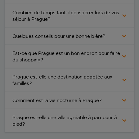
Art Deco Imperial
Combien de temps faut-il consacrer lors de vos
séjour à Prague?
Art Hotel Prague
Quelques conseils pour une bonne bière?
Assenzio Prague
Astoria Hotel
Est-ce que Prague est un bon endroit pour faire
du shopping?
Aurea Legends by Eurostars Hotel Company
Prague est-elle une destination adaptée aux
Barcelo Old Town Praha
familles?
BB HOTEL Prague City
Comment est la vie nocturne à Prague?
Best Western Plus Hotel Meteor Plaza
Prague est-elle une ville agréable à parcourir à
Botanique Hotel Prague
pied?
Buddha Bar Hotel Prague