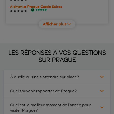
Alchymist Prague Castle Suites
Alqush Downtown Hotel
Afficher plus
Ametyst
Amigo City Centre Hotel
Les réponses à vos questions
Andaz Prague By Hyatt
sur Prague
Angelis Hotel
Anyday Apartments
À quelle cuisine s’attendre sur place?
Appia Hotel Residences
Quel souvenir rapporter de Prague?
Aria
Quel est le meilleur moment de l’année pour
Ariston and Ariston Patio Hotel
visiter Prague?