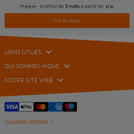
Prague - profitez de
3 nuits
à partir de
 p.p.
Carlton Hotel
Voir le séjour
Certovka
Charles Bridge Palace
Clarion Congress Hotel Prague
LIENS UTILES
Clarion Hotel Prague City
QUI SOMMES-NOUS
Clarion Hotel Prague Old Town
NOTRE SITE WEB
Cloister Inn
Comfort Hotel Prague City East
Cosmopolitan Hotel Prague
*Conditions générales
Design Hotel Neruda