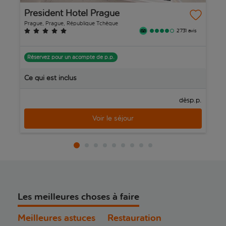
President Hotel Prague
H
Prague, Prague, République Tchèque
Pr
2’731 avis
Réservez pour un acompte de p.p.
R
Ce qui est inclus
C
p.p.
dès
Voir le séjour
Les meilleures choses à faire
Meilleures astuces
Restauration