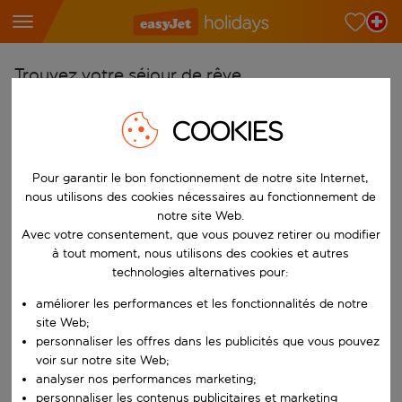
Trouvez votre séjour de rêve
À partir de
COOKIES
Choisissez votre aéroport
Commencez à taper pour la saisie automatique. Lorsque les résultats 
Vers
Pour garantir le bon fonctionnement de notre site Internet,
nous utilisons des cookies nécessaires au fonctionnement de
Choisissez votre destination
notre site Web.
Commencez à taper pour la saisie automatique. Lorsque les résultats 
Avec votre consentement, que vous pouvez retirer ou modifier
Quand
à tout moment, nous utilisons des cookies et autres
Choisissez vos dates
technologies alternatives pour:
Choisissez une date de départ et une date de retour.
Qui
améliorer les performances et les fonctionnalités de notre
site Web;
personnaliser les offres dans les publicités que vous pouvez
voir sur notre site Web;
analyser nos performances marketing;
Rechercher
personnaliser les contenus publicitaires et marketing