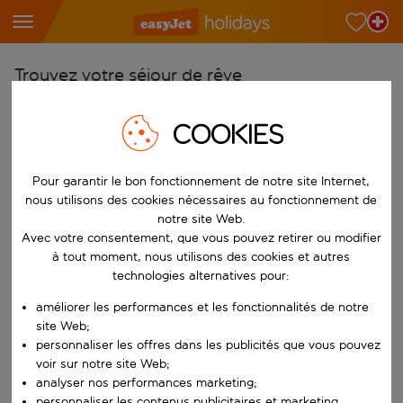
Trouvez votre séjour de rêve
À partir de
COOKIES
Choisissez votre aéroport
Commencez à taper pour la saisie automatique. Lorsque les résultats 
Vers
Pour garantir le bon fonctionnement de notre site Internet,
nous utilisons des cookies nécessaires au fonctionnement de
Choisissez votre destination
notre site Web.
Commencez à taper pour la saisie automatique. Lorsque les résultats 
Avec votre consentement, que vous pouvez retirer ou modifier
Quand
à tout moment, nous utilisons des cookies et autres
Choisissez vos dates
technologies alternatives pour:
Choisissez une date de départ et une date de retour.
Qui
améliorer les performances et les fonctionnalités de notre
site Web;
personnaliser les offres dans les publicités que vous pouvez
voir sur notre site Web;
analyser nos performances marketing;
Rechercher
personnaliser les contenus publicitaires et marketing