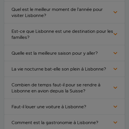
behotelisboa
Quel est le meilleur moment de l’année pour
BessaHotel Liberdade
visiter Lisbonne?
Browns Avenue Hotel
Est-ce que Lisbonne est une destination pour les
familles?
Browns Central Hotel
Quelle est la meilleure saison pour y aller?
Casual Belle Epoque Lisboa
Corinthia Hotel Lisbon
La vie nocturne bat-elle son plein à Lisbonne?
Crowne Plaza Caparica Lisbon
Combien de temps faut-il pour se rendre à
Lisbonne en avion depuis la Suisse?
Czar Lisbon Hotel
Dom Carlos Park
Faut-il louer une voiture à Lisbonne?
Dom Pedro Lisboa
Comment est la gastronomie à Lisbonne?