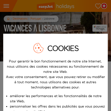
Destinations
Portugal
Lisbonne
Vacances à Lisbonne
3
nuits
dès
p.p.
COOKIES
Afficher les vacances
Les conditions générales s’appliquent
Pour garantir le bon fonctionnement de notre site Internet,
nous utilisons des cookies nécessaires au fonctionnement de
Trouvez votre séjour de rêve
notre site Web.
Avec votre consentement, que vous pouvez retirer ou modifier
À partir de
à tout moment, nous utilisons des cookies et autres
technologies alternatives pour:
améliorer les performances et les fonctionnalités de notre
Commencez à taper pour la saisie automatique. Lorsque les résultats 
Vers
site Web;
personnaliser les offres dans les publicités que vous pouvez