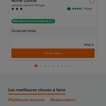
Ikonik Lisboa
C
Lisbonne, Lisbonne, Portugal
Li
152 avis
Réservez pour un acompte de p.p.
R
Ce qui est inclus
C
p.p.
dès
Voir le séjour
Les meilleures choses à faire
Meilleures astuces
Restauration