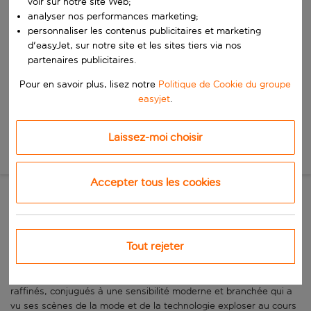
voir sur notre site Web;
Commencez à taper pour la saisie automatique. Lorsque les résultats 
Quand
analyser nos performances marketing;
Choisissez vos dates
personnaliser les contenus publicitaires et marketing
d'easyJet, sur notre site et les sites tiers via nos
Choisissez une date de départ et une date de retour.
Qui
partenaires publicitaires.
Pour en savoir plus, lisez notre
Politique de Cookie du groupe
easyjet
.
Rechercher
Laissez-moi choisir
Nouvelle recherche
Accepter tous les cookies
La capitale dynamique et
vallonnée du Portugal
Tout rejeter
Lisbonne, la capitale côtière du Portugal, connue sous le nom de
«ville aux sept collines», est un lieu d’une beauté et d’un charme
raffinés, conjugués à une sensibilité moderne et branchée qui a
vu ses scènes de la mode et de la technologie exploser au cours