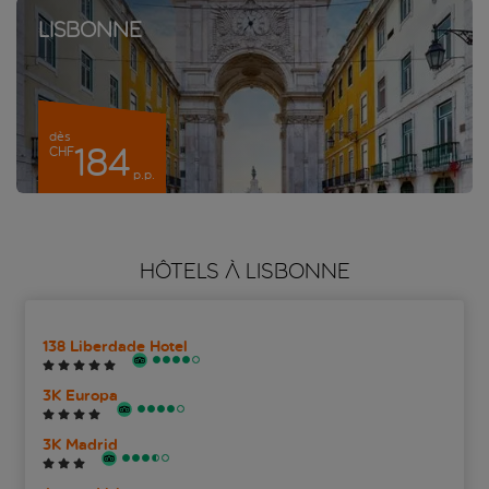
Lisbonne
dès
184
CHF
p.p.
HÔTELS À LISBONNE
138 Liberdade Hotel
3K Europa
3K Madrid