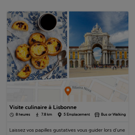
trouverez des restaurants et
des bars.
Dans le quartier bohème de Bairro Alto, les menus à base de
tapas et les vins locaux pétillants sont suivis de soirées de
musique et de danse traditionnelles. Le shopping est excellent,
avec de nombreux marchés qui vendent de tout, des produits
gastronomiques à l’art et aux antiquités, en passant par les
carreaux de céramique colorés, célèbres dans le monde entier.
Quelle que soit la raison de votre visite, les vacances à Lisbonne
ont pour toile de fond des siècles d’histoire et sont assurées de
comprendre une excellente gastronomie et des habitants
accueillants.
Visite culinaire à Lisbonne
8
heures
7.8
km
5
Emplacement
Bus or Walking
Laissez vos papilles gustatives vous guider lors d’une