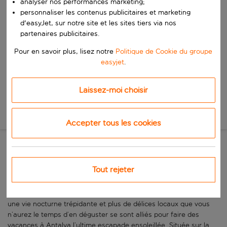
analyser nos performances marketing;
Commencez à taper pour la saisie automatique. Lorsque les résultats 
Quand
personnaliser les contenus publicitaires et marketing
d'easyJet, sur notre site et les sites tiers via nos
Choisissez vos dates
partenaires publicitaires.
Choisissez une date de départ et une date de retour.
Qui
Pour en savoir plus, lisez notre
Politique de Cookie du groupe
easyjet
.
Laissez-moi choisir
Rechercher
Nouvelle recherche
Accepter tous les cookies
Une destination animée de la
Tout rejeter
Côte Turquoise
De vastes plages de sable blanc, d’anciennes ruines grecques,
une vie nocturne trépidante et plus de délices locaux que vous
n’aurez le temps d’en déguster se sont alliés pour faire des
vacances à Antalya l’ultime escapade ensoleillée. Située sur la