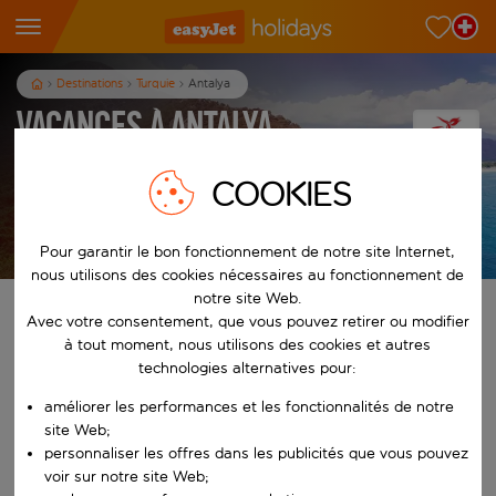
Destinations
Turquie
Antalya
Vacances à Antalya
7
nuits
dès
p.p.
COOKIES
Afficher les vacances
Les conditions générales s’appliquent
Pour garantir le bon fonctionnement de notre site Internet,
nous utilisons des cookies nécessaires au fonctionnement de
notre site Web.
Trouvez votre séjour de rêve
Avec votre consentement, que vous pouvez retirer ou modifier
à tout moment, nous utilisons des cookies et autres
technologies alternatives pour:
À partir de
améliorer les performances et les fonctionnalités de notre
site Web;
Commencez à taper pour la saisie automatique. Lorsque les résultats 
Vers
personnaliser les offres dans les publicités que vous pouvez
voir sur notre site Web;