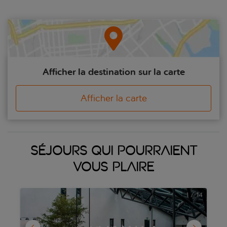
médiévale d’Odense et les musées d’art d’Aarhus, sans oublier
les fantastiques possibilités de sport et de détente offertes sur
les plages et dans les régions boisées idylliques du Danemark.
Copenhague est également reliée à Malmö, en Suède, par le
pont de l’Oresund. Si vous appréciez la Scandinavie, il y a
beaucoup d’autres découvertes à faire à seulement dix minutes
de route.
Afficher la destination sur la carte
Afficher la carte
Séjours qui pourraient
vous plaire
1
/
14