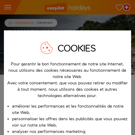
Destinations
Danemark
Vacances au Danemark
COOKIES
3
nuits
dès
p.p.
Afficher les vacances
Pour garantir le bon fonctionnement de notre site Internet,
Les conditions générales s’appliquent
nous utilisons des cookies nécessaires au fonctionnement de
notre site Web.
Avec votre consentement, que vous pouvez retirer ou modifier
Trouvez votre séjour de rêve
à tout moment, nous utilisons des cookies et autres
technologies alternatives pour:
À partir de
améliorer les performances et les fonctionnalités de notre
site Web;
Commencez à taper pour la saisie automatique. Lorsque les résultats 
personnaliser les offres dans les publicités que vous pouvez
Vers
voir sur notre site Web;
analyser nos performances marketing;