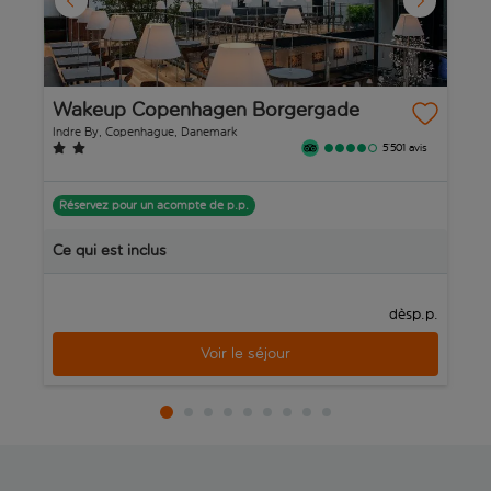
Wakeup Copenhagen Borgergade
C
Indre By, Copenhague, Danemark
Ve
5’501 avis
Réservez pour un acompte de p.p.
R
Ce qui est inclus
C
p.p.
dès
Voir le séjour