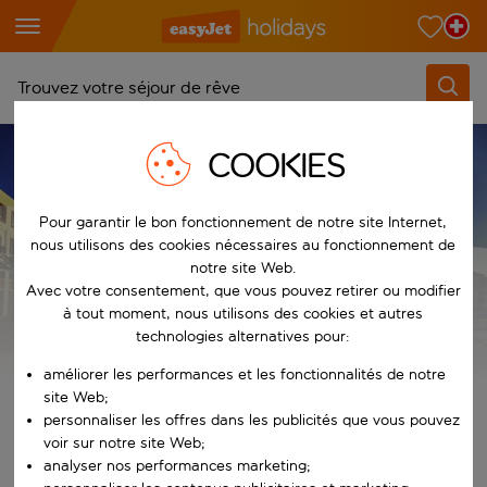
Trouvez votre séjour de rêve
À partir de
COOKIES
TYPES DE VACANCES
LES VACANCES TOUT COMPRIS
Choisissez votre aéroport
Vacances all inclusive au Maroc
Commencez à taper pour la saisie automatique. Lorsque les résultats 
Pour garantir le bon fonctionnement de notre site Internet,
Vers
nous utilisons des cookies nécessaires au fonctionnement de
Choisissez votre destination
notre site Web.
Commencez à taper pour la saisie automatique. Lorsque les résultats 
Vacances all inclusive au
Avec votre consentement, que vous pouvez retirer ou modifier
Quand
à tout moment, nous utilisons des cookies et autres
Choisissez vos dates
Maroc
technologies alternatives pour:
Choisissez une date de départ et une date de retour.
Qui
améliorer les performances et les fonctionnalités de notre
site Web;
Voir les offres de vacances all inclusive
personnaliser les offres dans les publicités que vous pouvez
voir sur notre site Web;
Rechercher
analyser nos performances marketing;