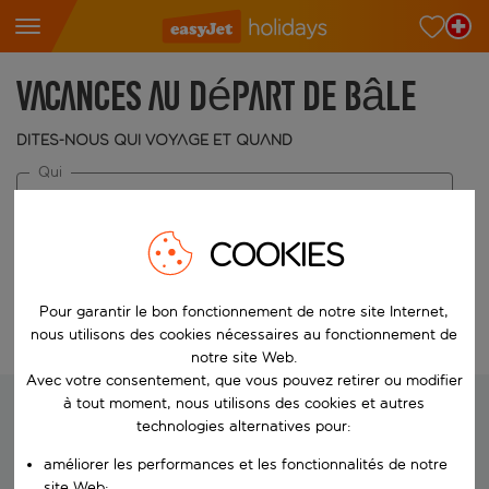
Vacances au départ de Bâle
Dites-nous qui voyage et quand
Qui
2 adultes
Quand
COOKIES
Choisissez vos dates
Pour garantir le bon fonctionnement de notre site Internet,
nous utilisons des cookies nécessaires au fonctionnement de
Modifier la recherche
notre site Web.
Avec votre consentement, que vous pouvez retirer ou modifier
à tout moment, nous utilisons des cookies et autres
technologies alternatives pour:
Nous recherchons vos vacances
améliorer les performances et les fonctionnalités de notre
idéales
site Web;