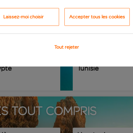
trouverez ici des offres exceptionnelles pour nos destinations
tout compris...
Laissez-moi choisir
Accepter tous les cookies
destinations
Tout rejeter
ypte
Tunisie
s tout compris