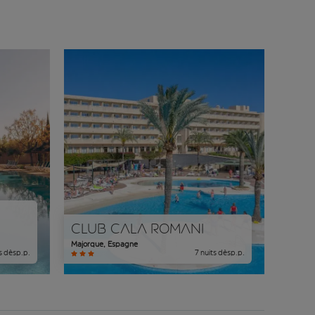
Club Cala Romani
Majorque
,
Espagne
s
dès
p.p.
7
nuits
dès
p.p.