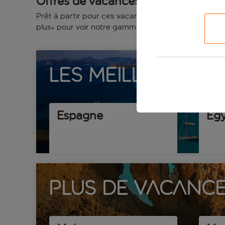
Offres de vacances tout compris
Prêt à partir pour ces vacances tout compris? Vous 
plus» pour voir notre gamme complète de vacances 
Les meilleures 
Espagne
Ég
Plus de vacance