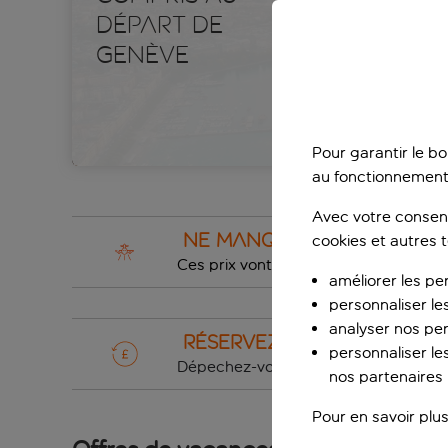
départ de
Genève
Pour garantir le b
au fonctionnement
Avec votre consent
Ne manquez pas nos bon
cookies et autres 
Ces prix vont partir très vite !
améliorer les pe
personnaliser le
analyser nos pe
Réservez vos vacances p
personnaliser les
Dépechez-vous !
Acompte de seule
nos partenaires p
Pour en savoir plus