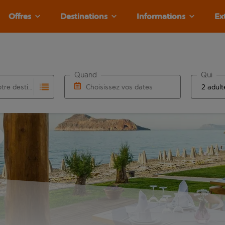
Offres
Destinations
Informations
Ex
Quand
Qui
Choisissez votre destination
Choisissez vos dates
e les résultats de saisie automatique sont disponibles pour l’a
 pour la saisie automatique. Lorsque les résultats de la saisie
Choisissez une date de départ et une date d