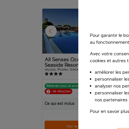
1
/
10
Pour garantir le b
au fonctionnement
Avec votre consent
All Senses Ocean Blue
Bo
cookies et autres 
Seaside Resort
Ba
Ialyssos, Rhodes, Grèce
Koly
améliorer les pe
1’129 avis
personnaliser le
analyser nos pe
Réservez pour un acompte de p.p.
Rés
de réduction
personnaliser les
nos partenaires p
Ce qui est inclus
Ce q
Pour en savoir plus
p.p.
dès
Voir le séjour