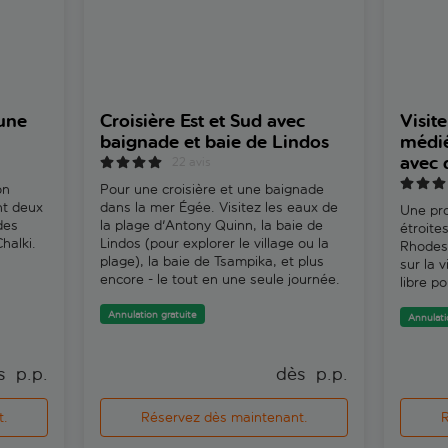
 une
Croisière Est et Sud avec
Visite
baignade et baie de Lindos
médié
avec 
22 avis
on
Pour une croisière et une baignade
nt deux
dans la mer Égée. Visitez les eaux de
Une pr
des
la plage d'Antony Quinn, la baie de
étroites
halki.
Lindos (pour explorer le village ou la
Rhodes 
plage), la baie de Tsampika, et plus
sur la 
encore - le tout en une seule journée.
libre p
Annulation gratuite
Annulati
s 
 p.p.
dès 
 p.p.
t.
Réservez dès maintenant.
R