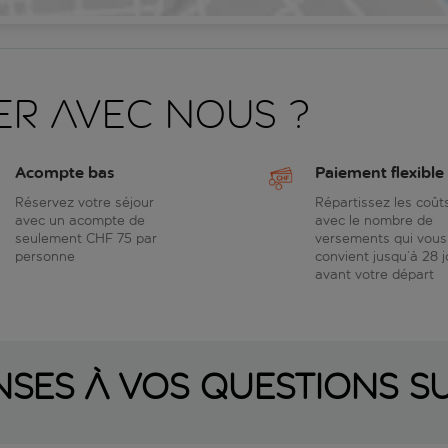
er avec nous ?
Acompte bas
Paiement flexible
Réservez votre séjour
Répartissez les coût
avec un acompte de
avec le nombre de
seulement CHF 75 par
versements qui vous
personne
convient jusqu’à 28 j
avant votre départ
nses à vos questions su