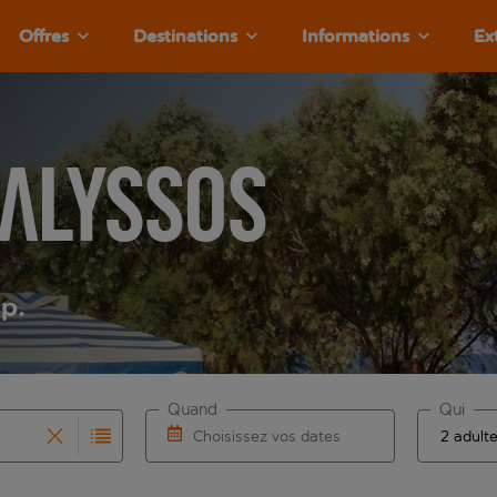
Offres
Destinations
Informations
Ex
Ialyssos
.p.
Quand
Qui
Choisissez vos dates
que les résultats de saisie automatique sont disponibles pour l
r pour la saisie automatique. Lorsque les résultats de la sais
Choisissez une date de départ et une date 