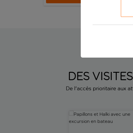
Ialyssos - 
DES VISITE
De l'accès prioritaire aux a
Papillons et Halki avec une e