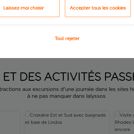
Laissez-moi choisir
Accepter tous les cookies
Tout rejeter
profitez de
7 nuits
à partir de
 p.p.
Voi
S ET DES ACTIVITÉS PA
ttractions aux excursions d'une journée dans les sites his
à ne pas manquer dans Ialyssos.
xcursion en bateau
Croisière Est et Sud avec baignade et baie de Lin
Visite gu