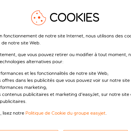
1
/
16
1
COOKIES
on fonctionnement de notre site Internet, nous utilisons des c
 de notre site Web.
ement, que vous pouvez retirer ou modifier à tout moment, no
utique-Hôtel Kolymbia
Blue Horizon
technologies alternatives pour:
y Art
Ialyssos, Rhodes, Grèce
mbia, Rhodes, Grèce
68
rformances et les fonctionnalités de notre site Web;
395 avis
s offres dans les publicités que vous pouvez voir sur notre sit
rformances marketing;
ervez pour un acompte de p.p.
Réservez pour un acompte de p.p.
de réduction
de réduction
 contenus publicitaires et marketing d'easyJet, sur notre site et
ublicitaires.
ui est inclus
Ce qui est inclus
, lisez notre
Politique de Cookie du groupe easyjet
.
p.p.
dès
dè
Voir le séjour
Voir le séjour