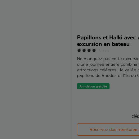
Papillons et Halki avec
excursion en bateau
8 avis
Ne manquez pas cette excursi
d'une journée entière combina
attractions célèbres : la vallée 
papillons de Rhodes et l'île de C
Annulation gratuite
dè
Réservez dès maintenan