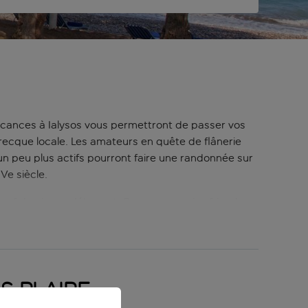
 vacances à Ialysos vous permettront de passer vos
grecque locale. Les amateurs en quête de flânerie
un peu plus actifs pourront faire une randonnée sur
Ve siècle.
tesurf de niveau débutant. Quant aux moins friands
 la plage et dans les environs pour ceux qui veulent
l’île grecque.
s plaire