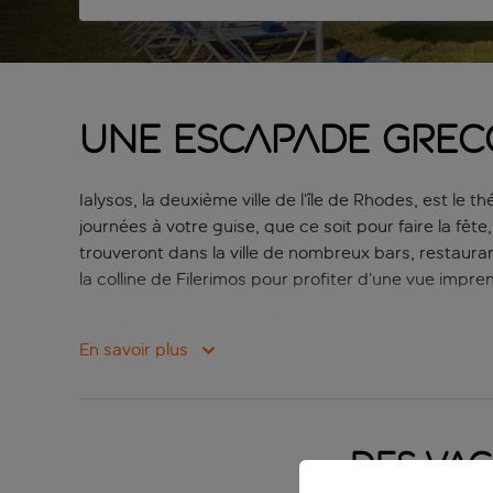
Une escapade grecq
Ialysos, la deuxième ville de l’île de Rhodes, est 
journées à votre guise, que ce soit pour faire la fê
trouveront dans la ville de nombreux bars, restaura
la colline de Filerimos pour profiter d’une vue impre
La plage est cependant l’attraction principale, avec
de sensations fortes, ils peuvent tout simplement s
En savoir plus
faire la fête jusqu’au bout de la nuit, ce qui fait de
Des vac