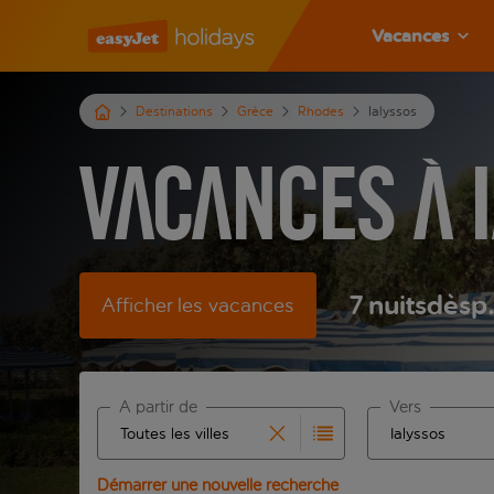
Vacances
Destinations
Grèce
Rhodes
Ialyssos
Vacances à 
7
nuits
dès
p
Afficher les vacances
À partir de
Vers
Commencez à taper pour la saisie automatique. Lors
Commencez à tape
Démarrer une nouvelle recherche