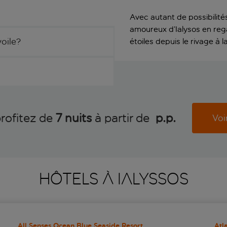
Avec autant de possibilité
amoureux d’Ialysos en rega
voile?
étoiles depuis le rivage à l
profitez de
7 nuits
à partir de
 p.p.
Voi
HÔTELS À IALYSSOS
All Senses Ocean Blue Seaside Resort
Atl