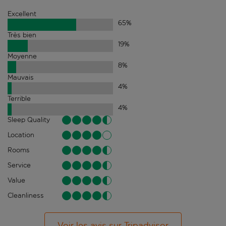
Excellent
65
%
Très bien
19
%
Moyenne
8
%
Mauvais
4
%
Terrible
4
%
Sleep Quality
Location
Rooms
Service
Value
Cleanliness
Voir les avis sur Tripadvisor