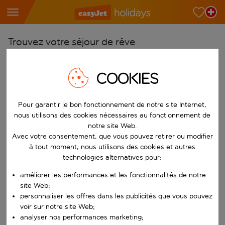
Trouvez votre séjour de rêve
À partir de
COOKIES
Choisissez votre aéroport
Commencez à taper pour la saisie automatique. Lorsque les résultats 
Vers
Pour garantir le bon fonctionnement de notre site Internet,
Choisissez votre destination
nous utilisons des cookies nécessaires au fonctionnement de
notre site Web.
Commencez à taper pour la saisie automatique. Lorsque les résultats 
Quand
Avec votre consentement, que vous pouvez retirer ou modifier
Choisissez vos dates
à tout moment, nous utilisons des cookies et autres
technologies alternatives pour:
Choisissez une date de départ et une date de retour.
Qui
améliorer les performances et les fonctionnalités de notre
site Web;
personnaliser les offres dans les publicités que vous pouvez
voir sur notre site Web;
Rechercher
analyser nos performances marketing;