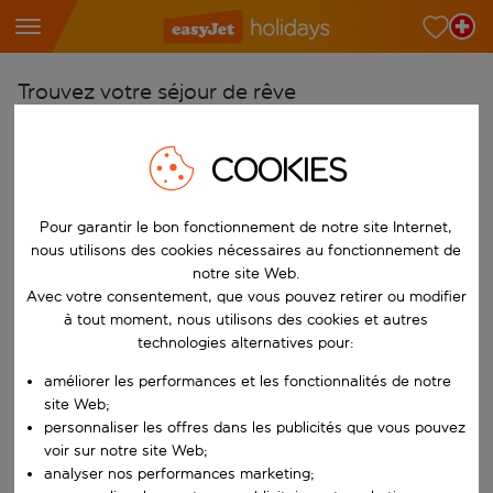
Trouvez votre séjour de rêve
À partir de
COOKIES
Choisissez votre aéroport
Commencez à taper pour la saisie automatique. Lorsque les résultats 
Vers
Pour garantir le bon fonctionnement de notre site Internet,
Choisissez votre destination
nous utilisons des cookies nécessaires au fonctionnement de
notre site Web.
Commencez à taper pour la saisie automatique. Lorsque les résultats 
Quand
Avec votre consentement, que vous pouvez retirer ou modifier
à tout moment, nous utilisons des cookies et autres
Choisissez vos dates
technologies alternatives pour:
Choisissez une date de départ et une date de retour.
Qui
améliorer les performances et les fonctionnalités de notre
site Web;
personnaliser les offres dans les publicités que vous pouvez
voir sur notre site Web;
Rechercher
analyser nos performances marketing;