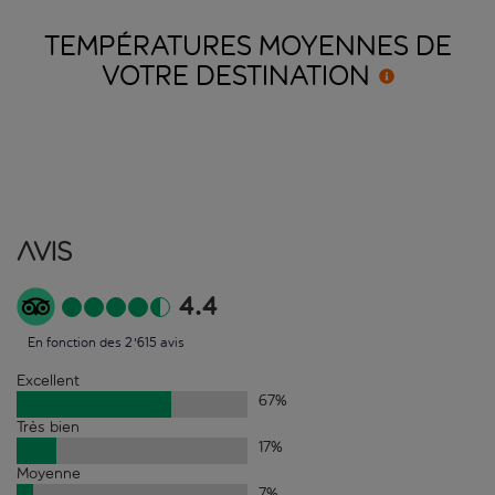
TEMPÉRATURES MOYENNES DE
VOTRE
DESTINATION
Avis
4.4
En fonction des 2'615 avis
Excellent
67
%
Très bien
17
%
Moyenne
7
%