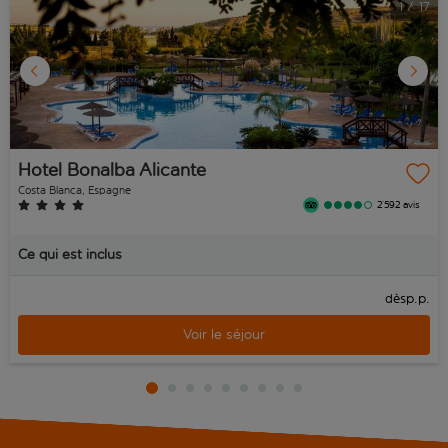
1
/
17
Hotel Bonalba Alicante
Costa Blanca, Espagne
2’592 avis
Ce qui est inclus
p.p.
dès
Voir le séjour