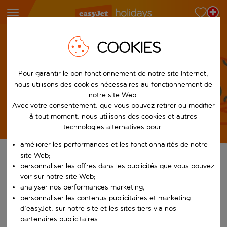
Centre de sécurité et de bien-être des clients
COOKIES
Choisir ses vacances
Pour garantir le bon fonctionnement de notre site Internet,
Choisir ses vacances
nous utilisons des cookies nécessaires au fonctionnement de
notre site Web.
Avec votre consentement, que vous pouvez retirer ou modifier
à tout moment, nous utilisons des cookies et autres
technologies alternatives pour:
améliorer les performances et les fonctionnalités de notre
site Web;
Choisir ses vacances
personnaliser les offres dans les publicités que vous pouvez
voir sur notre site Web;
Choisir votre destination et votre hôtel avec easyJet holidays est
analyser nos performances marketing;
presque aussi excitant que les vacances en elles-mêmes et vous
personnaliser les contenus publicitaires et marketing
avez déjà une raison de vous réjouir. Lorsque vous recherchez
d'easyJet, sur notre site et les sites tiers via nos
votre séjour idéal, il est utile de savoir à quoi s’attendre et en
partenaires publicitaires.