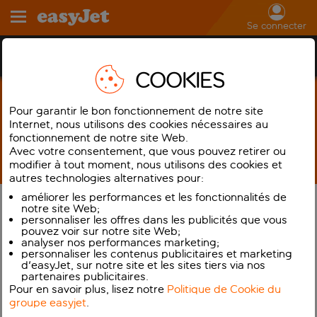
Se connecter
Carte d’embarquement mobile
COOKIES
Pour garantir le bon fonctionnement de notre site
Internet, nous utilisons des cookies nécessaires au
fonctionnement de notre site Web.
Avec votre consentement, que vous pouvez retirer ou
modifier à tout moment, nous utilisons des cookies et
autres technologies alternatives pour:
améliorer les performances et les fonctionnalités de
notre site Web;
Effectuez votre
personnaliser les offres dans les publicités que vous
enregistrement et
pouvez voir sur notre site Web;
analyser nos performances marketing;
téléchargez vos cartes
personnaliser les contenus publicitaires et marketing
d'easyJet, sur notre site et les sites tiers via nos
d’embarquement mobiles à
partenaires publicitaires.
partir de notre application
Pour en savoir plus, lisez notre
Politique de Cookie du
groupe easyjet
.
pour les vols en partance de