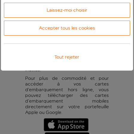
la plupart des aéroports au
Laissez-moi choisir
sein de notre réseau
Accepter tous les cookies
Les cartes d’embarquement mobile
vous permettent d’avoir toutes vos
informations de vol en un seul endroit
sûr et pratique. Et vous pouvez
Tout rejeter
également réduire les déchets de
papier en évitant les impressions
inutiles.
Pour plus de commodité et pour
accéder à vos cartes
d’embarquement hors ligne, vous
pouvez télécharger des cartes
d’embarquement mobiles
directement sur votre portefeuille
Apple ou Google.