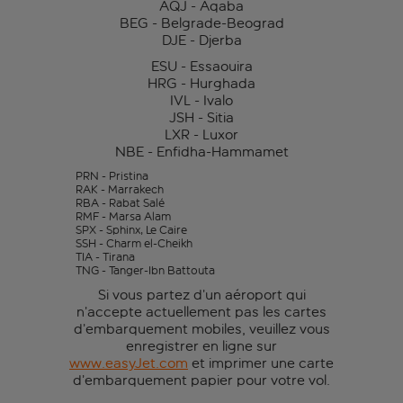
AQJ - Aqaba
BEG - Belgrade-Beograd
DJE - Djerba
ESU - Essaouira
HRG - Hurghada
IVL - Ivalo
JSH - Sitia
LXR - Luxor
NBE - Enfidha-Hammamet
PRN - Pristina
RAK - Marrakech
RBA - Rabat Salé
RMF - Marsa Alam
SPX - Sphinx, Le Caire
SSH - Charm el-Cheikh
TIA - Tirana
TNG - Tanger-Ibn Battouta
Si vous partez d’un aéroport qui
n’accepte actuellement pas les cartes
d’embarquement mobiles, veuillez vous
enregistrer en ligne sur
www.easyJet.com
et imprimer une carte
d’embarquement papier pour votre vol.