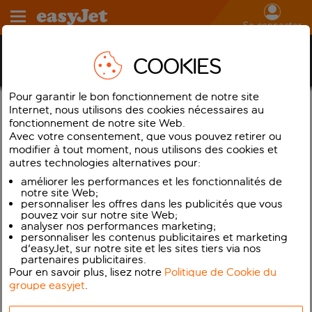
Se connecter
Accessiblité sur easyJet.com et application mobile
COOKIES
easyJet
Pour garantir le bon fonctionnement de notre site
Accessibilité sur easyJet.com et l’application mobile
Internet, nous utilisons des cookies nécessaires au
easyJet
fonctionnement de notre site Web.
Avec votre consentement, que vous pouvez retirer ou
easyJet tient à rendre le voyage simple et abordable pour tous ses
modifier à tout moment, nous utilisons des cookies et
clients, y compris ceux qui peuvent être en situation de handicap. En
autres technologies alternatives pour:
2012, nous avons créé un Groupe consultatif sur l’assistance spéciale
(Assisted Travel Advisory Board, EATAB) : un comité indépendant
améliorer les performances et les fonctionnalités de
d’experts européens s’engageant à apporter des conseils stratégiques et
notre site Web;
pratiques quant aux besoins toujours en évolution des passagers qui
personnaliser les offres dans les publicités que vous
requièrent une assistance spéciale. Ce groupe va dans le sens de notre
pouvez voir sur notre site Web;
cause qui vise à proposer des « voyages abordables et simples » pour
analyser nos performances marketing;
tous. easyJet.com prend part à ce projet de manière importante, car
c’est par ce biais que la plupart des voyages commencent. Sur nos
pages
personnaliser les contenus publicitaires et marketing
d’aide
, vous trouverez de nombreuses informations destinées aux
d'easyJet, sur notre site et les sites tiers via nos
passagers ayant divers besoins en matière d’accessibilité afin de faciliter
partenaires publicitaires.
leur voyage à nos côtés. easyJet s’engage à rendre son site Web
Pour en savoir plus, lisez notre
Politique de Cookie du
accessible, conformément aux réglementations d’accessibilité des
groupe easyjet
.
organismes du secteur public de 2018 (sites Web et applications mobiles)
(Num. 2).