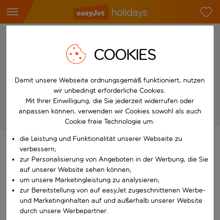
FAQ
COOKIES
Für Fragen rund um deinen Urlaub bist du hier genau richtig.
Wähle aus den untenstehenden Kategorien aus, um deine
Damit unsere Webseite ordnungsgemäß funktioniert, nutzen
passende Antwort zu finden. Wenn du dich mit unserem Team in
wir unbedingt erforderliche Cookies.
Verbindung setzen möchtest, findest du unsere
Mit Ihrer Einwilligung, die Sie jederzeit widerrufen oder
Kontaktmöglichkeiten weiter unten.
anpassen können, verwenden wir Cookies sowohl als auch
Cookie freie Technologie um:
die Leistung und Funktionalität unserer Webseite zu
verbessern;
Buchung anzeigen
zur Personalisierung von Angeboten in der Werbung, die Sie
auf unserer Website sehen können;
Logge dich mit deiner E-Mail-Adresse oder deiner
um unsere Marketingleistung zu analysieren;
Buchungsnummer ein, um deine Buchung
zur Bereitstellung von auf easyJet zugeschnittenen Werbe-
anzuzeigen
und Marketinginhalten auf und außerhalb unserer Website
Unsere ultimative Flexibilität
durch unsere Werbepartner.
Wenn es um Flexibilität geht, sind wir auf deiner