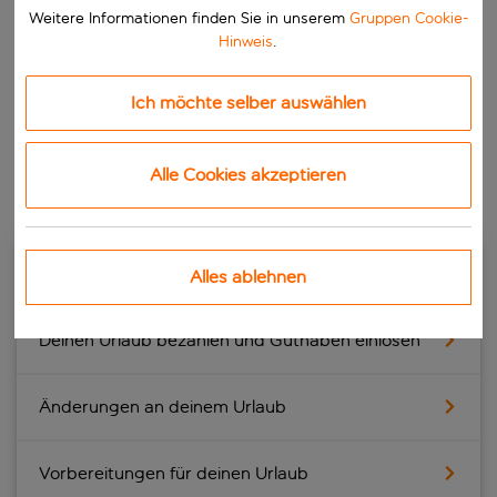
Seite
Weitere Informationen finden Sie in unserem
Gruppen Cookie-
Hinweis
.
Sicherheit und Wohlbefinden
Alle unsere Ressourcen zur Sicherheit von dir und
deiner Familie im Urlaub
Ich möchte selber auswählen
Aktuelle Reiseinfos
Schau dir unsere aktuellsten Reiseinfos an
Alle Cookies akzeptieren
Deinen Urlaub buchen
Alles ablehnen
Deinen Urlaub bezahlen und Guthaben einlösen
Änderungen an deinem Urlaub
Vorbereitungen für deinen Urlaub