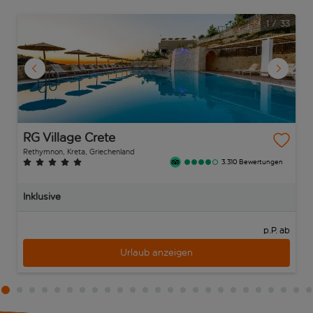
1
/
33
RG Village Crete
Rethymnon, Kreta, Griechenland
3.310 Bewertungen
Inklusive
p.P. ab
Urlaub anzeigen