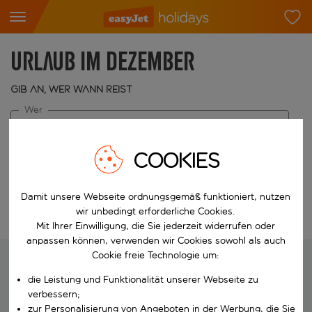
Urlaub im Dezember
Gib an, wer wann reist
Wer
2 Erwachsene
COOKIES
Wann
Reisezeitraum wählen
Damit unsere Webseite ordnungsgemäß funktioniert, nutzen
wir unbedingt erforderliche Cookies.
Suche bearbeiten
Mit Ihrer Einwilligung, die Sie jederzeit widerrufen oder
anpassen können, verwenden wir Cookies sowohl als auch
Cookie freie Technologie um:
die Leistung und Funktionalität unserer Webseite zu
Wir suchen deinen perfekten Urlaub
verbessern;
zur Personalisierung von Angeboten in der Werbung, die Sie