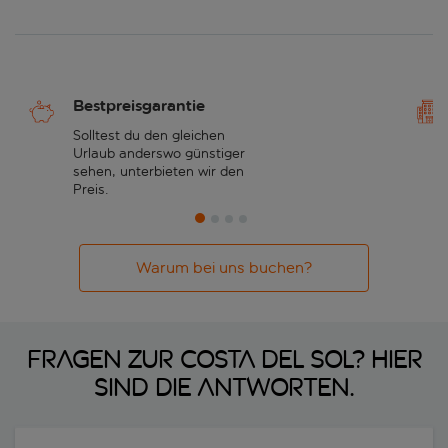
Bögen, wabenförmige Kuppeln und viele weitere Schätze.
Einzigartig ist die verzierte Renaissance-Kathedrale in ihrem
Inneren, für die keine Kosten gescheut wurden. Es bleibt
noch Zeit für ein Mittagessen - probieren Sie doch Salmorejo
in La Juderia - und die Möglichkeit, die berühmte
Römerbrücke zu Fuß zu überqueren.
Bestpreisgarantie
Solltest du den gleichen
Urlaub anderswo günstiger
sehen, unterbieten wir den
Preis.
Warum bei uns buchen?
Fragen zur Costa del Sol? Hier
sind die Antworten.