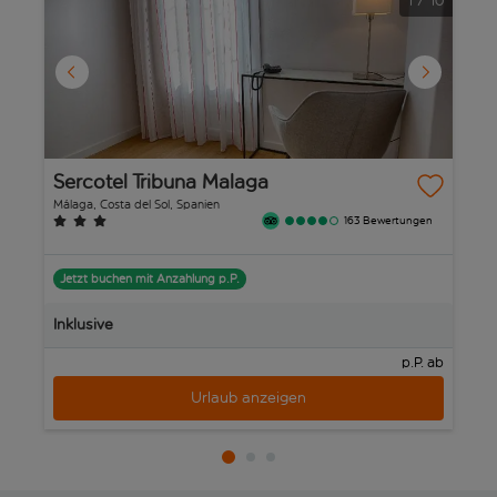
1
/
10
Sercotel Tribuna Malaga
S
Málaga, Costa del Sol, Spanien
Má
163 Bewertungen
Jetzt buchen mit Anzahlung p.P.
J
Inklusive
In
p.P. ab
Urlaub anzeigen