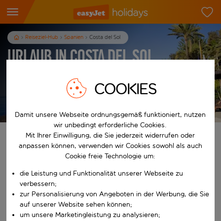
Reiseziel-Hub
Spanien
Costa del Sol
Urlaub in Costa del Sol
3
Nächte
p.P. ab
COOKIES
Urlaub anzeigen
Es gelten die AGB
Damit unsere Webseite ordnungsgemäß funktioniert, nutzen
wir unbedingt erforderliche Cookies.
Mit Ihrer Einwilligung, die Sie jederzeit widerrufen oder
Finde deinen perfekten Urlaub
anpassen können, verwenden wir Cookies sowohl als auch
Cookie freie Technologie um:
Ab
die Leistung und Funktionalität unserer Webseite zu
verbessern;
Beginne mit der Eingabe für die automatische Vervollständigung. W
zur Personalisierung von Angeboten in der Werbung, die Sie
Nach
auf unserer Website sehen können;
um unsere Marketingleistung zu analysieren;