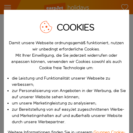
Logge dich ein, um deine
COOKIES
Urlaubsbuchung zu sehen
Damit unsere Webseite ordnungsgemäß funktioniert, nutzen
wir unbedingt erforderliche Cookies.
Mit Ihrer Einwilligung, die Sie jederzeit widerrufen oder
Mein Account
Meine Buchung
anpassen können, verwenden wir Cookies sowohl als auch
Cookie freie Technologie um:
die Leistung und Funktionalität unserer Webseite zu
verbessern;
E-Mail-Adresse
zur Personalisierung von Angeboten in der Werbung, die Sie
auf unserer Website sehen können;
um unsere Marketingleistung zu analysieren;
Passwort
zur Bereitstellung von auf easyJet zugeschnittenen Werbe-
und Marketinginhalten auf und außerhalb unserer Website
durch unsere Werbepartner.
Passwort vergessen?
Weitere Informationen finden Sie in unserem
Gruppen Cookie-