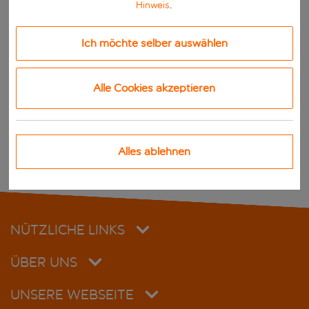
Hinweis
.
ServiceTeam@easyjet.com
Ich möchte selber auswählen
www.easyjet.com/de/urlaub
Vertreten durch:
Garry Wilson; Chief Executive Officer,
Alle Cookies akzeptieren
easyJet holidays Limited
Hangar 89
London, Luton Airport
Luton
Alles ablehnen
LU2, 9PF
England
NÜTZLICHE LINKS
ÜBER UNS
UNSERE WEBSEITE