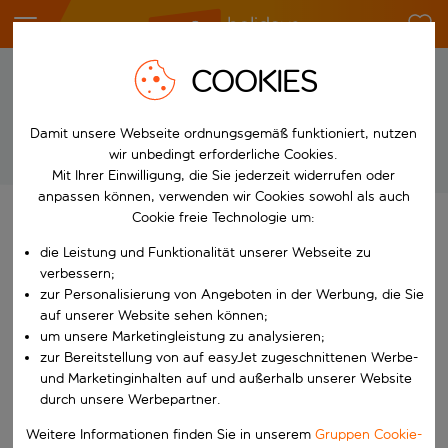
COOKIES
Impressum
Damit unsere Webseite ordnungsgemäß funktioniert, nutzen
wir unbedingt erforderliche Cookies.
Mit Ihrer Einwilligung, die Sie jederzeit widerrufen oder
anpassen können, verwenden wir Cookies sowohl als auch
Cookie freie Technologie um:
Angaben nach § 5 des Telemediengesetzes (TMG):
die Leistung und Funktionalität unserer Webseite zu
verbessern;
Name und Adresse:
zur Personalisierung von Angeboten in der Werbung, die Sie
easyJet holidays Limited
auf unserer Website sehen können;
Hangar 89
um unsere Marketingleistung zu analysieren;
London Luton Airport
zur Bereitstellung von auf easyJet zugeschnittenen Werbe-
Luton
und Marketinginhalten auf und außerhalb unserer Website
LU2 9PF
durch unsere Werbepartner.
England
Weitere Informationen finden Sie in unserem
Gruppen Cookie-
easyJet holidays Limited UK VAT Nummer: GB 328 8481 68