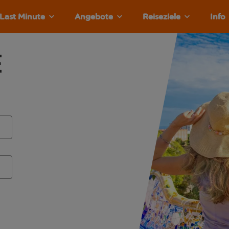
Last Minute
Angebote
Reiseziele
Info
e