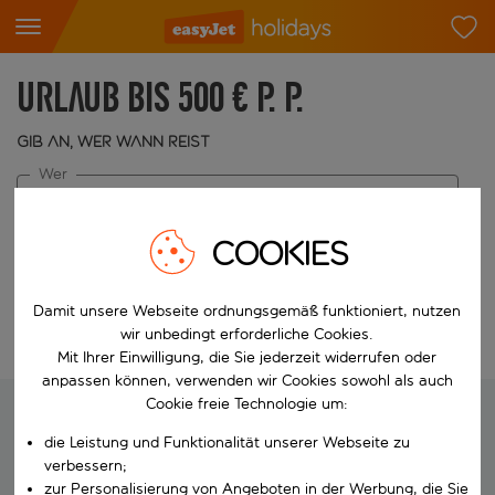
Urlaub bis 500 € p. P.
Gib an, wer wann reist
Wer
2 Erwachsene
COOKIES
Wann
Reisezeitraum wählen
Damit unsere Webseite ordnungsgemäß funktioniert, nutzen
wir unbedingt erforderliche Cookies.
Suche bearbeiten
Mit Ihrer Einwilligung, die Sie jederzeit widerrufen oder
anpassen können, verwenden wir Cookies sowohl als auch
Cookie freie Technologie um:
die Leistung und Funktionalität unserer Webseite zu
Wir suchen deinen perfekten Urlaub
verbessern;
zur Personalisierung von Angeboten in der Werbung, die Sie