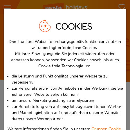
Sicherheit und Wohlbefinden
Im Hotel
COOKIES
Damit unsere Webseite ordnungsgemäß funktioniert, nutzen
Im Hotel
wir unbedingt erforderliche Cookies.
Mit Ihrer Einwilligung, die Sie jederzeit widerrufen oder
anpassen können, verwenden wir Cookies sowohl als auch
Cookie freie Technologie um:
die Leistung und Funktionalität unserer Webseite zu
verbessern;
zur Personalisierung von Angeboten in der Werbung, die Sie
Deinen Aufenthalt in einem
auf unserer Website sehen können;
um unsere Marketingleistung zu analysieren;
unserer vertrauenswürdigen
zur Bereitstellung von auf easyJet zugeschnittenen Werbe-
Hotels genießen
und Marketinginhalten auf und außerhalb unserer Website
durch unsere Werbepartner.
Unser Team für Kundensicherheit arbeitet hart mit unseren
vertrauenswürdigen Hotelpartnern zusammen, um
Weitere Informationen finden Sie in unserem
Gruppen Cookie-