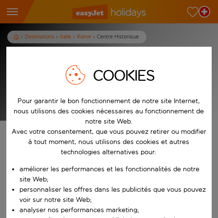
Destinations
Italie
Rome
Centre Historique
Centre Historique
COOKIES
3
nuits
dès
p.p.
Afficher les vacances
Pour garantir le bon fonctionnement de notre site Internet,
T&Cs apply
nous utilisons des cookies nécessaires au fonctionnement de
notre site Web.
Avec votre consentement, que vous pouvez retirer ou modifier
Trouvez votre séjour de rêve
à tout moment, nous utilisons des cookies et autres
technologies alternatives pour:
À partir de
améliorer les performances et les fonctionnalités de notre
site Web;
Commencez à taper pour la saisie automatique. Lorsque les résultats 
personnaliser les offres dans les publicités que vous pouvez
Vers
voir sur notre site Web;
analyser nos performances marketing;