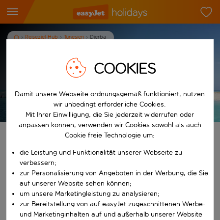
Reiseziel-Hub
Tunesien
Djerba
Urlaub auf Djerba
COOKIES
7
Nächte
p.P. ab
Damit unsere Webseite ordnungsgemäß funktioniert, nutzen
Urlaub anzeigen
wir unbedingt erforderliche Cookies.
Es gelten die AGB
Mit Ihrer Einwilligung, die Sie jederzeit widerrufen oder
anpassen können, verwenden wir Cookies sowohl als auch
Cookie freie Technologie um:
Finde deinen perfekten Urlaub
die Leistung und Funktionalität unserer Webseite zu
Ab
verbessern;
zur Personalisierung von Angeboten in der Werbung, die Sie
auf unserer Website sehen können;
Beginne mit der Eingabe für die automatische Vervollständigung. W
um unsere Marketingleistung zu analysieren;
Nach
zur Bereitstellung von auf easyJet zugeschnittenen Werbe-
und Marketinginhalten auf und außerhalb unserer Website