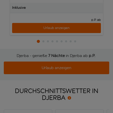
J
Inklusive
In
p.P. ab
Urlaub anzeigen
Djerba - genieße
7 Nächte
in Djerba ab
p.P. 
Urlaub anzeigen
DURCHSCHNITTSWETTER IN
DJERBA