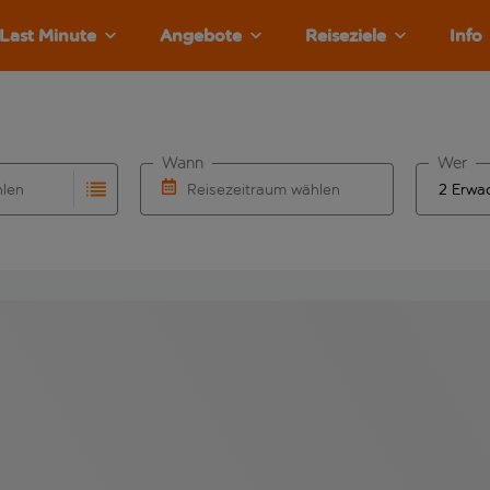
Last Minute
Angebote
Reiseziele
Info
Wann
Wer
hlen
Reisezeitraum wählen
llständigung. Wenn für den Abflughafen automatisch vervolls
Eingabe für die automatische Vervollständigung. Wenn für den
Wähle ein Ab- und Rückflugdatum aus.