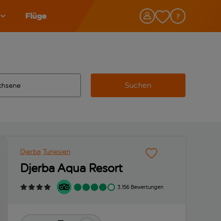
Flüge
Suchen
tändigte Ergebnisse verfügbar sind, verwende die Tabulatorta
 Zielflughafen automatisch vervollständigte Ergebnisse verfü
Djerba
Tunesien
Djerba Aqua Resort
3.156 Bewertungen