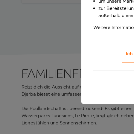
um unsere Marke
zur Bereitstell
außerhalb unser
Weitere Informati
Ich
Familienfreundli
Reizt dich die Aussicht auf einen Strandurlaub am M
Djerba bietet eine umfassende Ausstattung für Gäs
Die Poollandschaft ist beeindruckend: Es gibt eine
Wasserparks Tunesiens, Le Pirate, liegt gleich nebe
Liegestühlen und Sonnenschirmen.