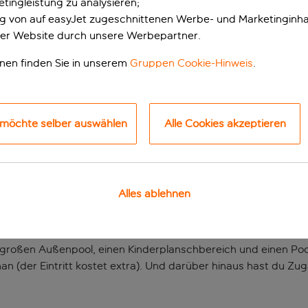
tingleistung zu analysieren;
ung von auf easyJet zugeschnittenen Werbe- und Marketinginha
er Website durch unsere Werbepartner.
onen finden Sie in unserem
Gruppen Cookie-Hinweis
.
 möchte selber auswählen
Alle Cookies akzeptieren
ches Hotel an der Kü
Alles ablehnen
ittelmeer, etwas abseits der ausgetretenen Pfade? Dieses fami
te jeden Alters.
n großen Außenpool, einen Kinderplanschbereich und einen Po
nan (der Eintritt kostet extra). Und darüber hinaus hast du Z