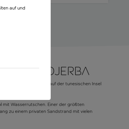
lten auf und
ste von Djerba
lienfreundliche Resort auf der tunesischen Insel
ol mit Wasserrutschen. Einer der größten
ugang zu einem privaten Sandstrand mit vielen