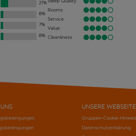
Sleep Quality
21
%
Rooms
8
%
Service
7
%
Value
8
%
Cleanliness
 UNS
UNSERE WEBSEITE
gsbedingungen
Gruppen-Cookie-Hinwei
gsbedingungen
Datenschutzerklärung