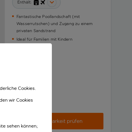
Enthält:
Fantastische Poollandschaft (mit
Wasserrutschen) und Zugang zu einem
privaten Sandstrand
Ideal für Familien mit Kindern
derliche Cookies.
nden wir Cookies
Verfügbarkeit prüfen
ite sehen können;