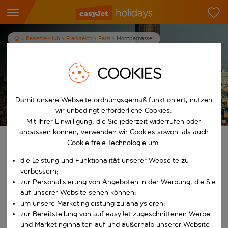
Reiseziel-Hub
Frankreich
Paris
Montparnasse
Urlaub in Montparnasse
COOKIES
3
Nächte
p.P. ab
Damit unsere Webseite ordnungsgemäß funktioniert, nutzen
Urlaub anzeigen
wir unbedingt erforderliche Cookies.
Es gelten die AGB
Mit Ihrer Einwilligung, die Sie jederzeit widerrufen oder
anpassen können, verwenden wir Cookies sowohl als auch
Finde deinen perfekten Urlaub
Cookie freie Technologie um:
die Leistung und Funktionalität unserer Webseite zu
Ab
verbessern;
zur Personalisierung von Angeboten in der Werbung, die Sie
auf unserer Website sehen können;
Beginne mit der Eingabe für die automatische Vervollständigung. W
Nach
um unsere Marketingleistung zu analysieren;
zur Bereitstellung von auf easyJet zugeschnittenen Werbe-
und Marketinginhalten auf und außerhalb unserer Website