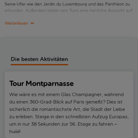
Seine-Ufer wie den Jardin du Luxembourg und das Panthéon zu
erkunden. Außerdem bietet sein Turm eine herrliche Aussicht auf
die gesamte Stadt.
Weiterlesen
In Montparnasse herrscht eine einzigartige Atmosphäre. Dieser
Zufluchtsort für Künstler:innen und Schriftsteller:innen des
20. Jahrhunderts wie Picasso, Dalí, Joyce und Hemingway war
einst ein beliebter Treffpunkt für Kunstschaffende. Heute trifft
dieser Freigeist auf raffinierte Eleganz, die vom Stadtzentrum
Die besten Aktivitäten
hinüberschwappt.
Montparnasse ist mit seinen Kopfsteinpflastergassen, die von
Tour Montparnasse
charmanten Bistros und winzigen Restaurants gesäumt sind, das
florierende Zentrum von Paris’ berühmter Café-Kultur. Zahlreiche
Wie wäre es mit einem Glas Champagner, während
Galerien, Theater und Monumente machen diesen Teil von Paris
außerdem zu einer vielseitigen kulturellen Landschaft.
du einen 360-Grad-Blick auf Paris genießt? Dies ist
sicherlich die romantischste Art, die Stadt der Liebe
In Montparnasse gibt es eine große Auswahl an Hotels. Häufig
zu erleben. Steige in den schnellsten Aufzug Europas,
gibt es gute Angebote, sodass eine Paris-Städtereise gar nicht
um in nur 38 Sekunden zur 56. Etage zu fahren –
so teuer wird, wie man vielleicht meint. Von Boutique-Hotels im
huiiiii!
Inneren ehrwürdiger Wohnhäuser bis zu modernen Unterkünften