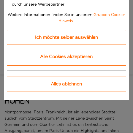
Beginne mit der Eingabe für die automatische Vervollständigung. W
durch unsere Werbepartner.
Wann
Reisezeitraum wählen
Weitere Informationen finden Sie in unserem
Gruppen Cookie-
Hinweis
.
Wähle ein Ab- und Rückflugdatum aus.
Wer
Ich möchte selber auswählen
Suchen
Alle Cookies akzeptieren
Neue Suche
Alles ablehnen
Entdecke Paris aus neuen
Höhen
Montparnasse, Paris, Frankreich, ist ein lebendiger Stadtteil
südlich vom Stadtzentrum. Mit seiner Lage zwischen Saint
Germain und dem Quartier Latin ist es ein fantastischer
Ausgangspunkt, um im Paris-Urlaub die Highlights am linken