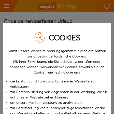
Finde deinen perfekten Urlaub
Ab
COOKIES
Flughafen wählen
Beginne mit der Eingabe für die automatische Vervollständigung. W
Nach
Damit unsere Webseite ordnungsgemäß funktioniert, nutzen
wir unbedingt erforderliche Cookies.
Reiseziel wählen
Mit Ihrer Einwilligung, die Sie jederzeit widerrufen oder
Beginne mit der Eingabe für die automatische Vervollständigung. W
anpassen können, verwenden wir Cookies sowohl als auch
Wann
Cookie freie Technologie um:
Reisezeitraum wählen
die Leistung und Funktionalität unserer Webseite zu
Wähle ein Ab- und Rückflugdatum aus.
Wer
verbessern;
zur Personalisierung von Angeboten in der Werbung, die Sie
auf unserer Website sehen können;
um unsere Marketingleistung zu analysieren;
zur Bereitstellung von auf easyJet zugeschnittenen Werbe-
Suchen
und Marketinginhalten auf und außerhalb unserer Website