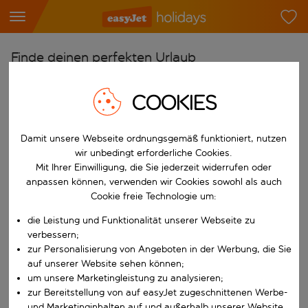
Finde deinen perfekten Urlaub
Ab
COOKIES
Flughafen wählen
Beginne mit der Eingabe für die automatische Vervollständigung. W
Nach
Damit unsere Webseite ordnungsgemäß funktioniert, nutzen
wir unbedingt erforderliche Cookies.
Reiseziel wählen
Mit Ihrer Einwilligung, die Sie jederzeit widerrufen oder
Beginne mit der Eingabe für die automatische Vervollständigung. W
anpassen können, verwenden wir Cookies sowohl als auch
Wann
Cookie freie Technologie um:
Reisezeitraum wählen
die Leistung und Funktionalität unserer Webseite zu
Wähle ein Ab- und Rückflugdatum aus.
Wer
verbessern;
zur Personalisierung von Angeboten in der Werbung, die Sie
auf unserer Website sehen können;
um unsere Marketingleistung zu analysieren;
Suchen
zur Bereitstellung von auf easyJet zugeschnittenen Werbe-
und Marketinginhalten auf und außerhalb unserer Website