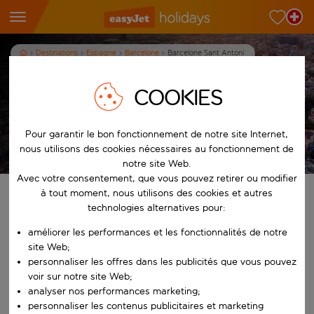
Destinations
Espagne
Barcelone
Barcelone Sant Antoni
Visitez Barcelone Sant Antoni
COOKIES
3
nuits
dès
p.p.
Pour garantir le bon fonctionnement de notre site Internet,
Afficher les vacances
nous utilisons des cookies nécessaires au fonctionnement de
Les conditions générales s’appliquent
notre site Web.
Avec votre consentement, que vous pouvez retirer ou modifier
à tout moment, nous utilisons des cookies et autres
Trouvez votre séjour de rêve
technologies alternatives pour:
À partir de
améliorer les performances et les fonctionnalités de notre
site Web;
personnaliser les offres dans les publicités que vous pouvez
Commencez à taper pour la saisie automatique. Lorsque les résultats 
voir sur notre site Web;
Vers
analyser nos performances marketing;
personnaliser les contenus publicitaires et marketing