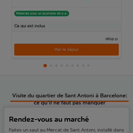
Réservez pour un acompte de p.p.
R
Ce qui est inclus
C
p.p.
dès
Voir le séjour
Visite du quartier de Sant Antoni à Barcelone:
ce qu’il ne faut pas manquer
Rendez-vous au marché
Faites un saut au Mercat de Sant Antoni, installé dans