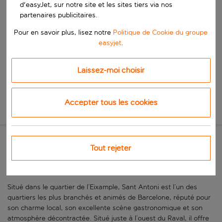
Commencez à taper pour la saisie automatique. Lorsque les résultats 
d'easyJet, sur notre site et les sites tiers via nos
Quand
partenaires publicitaires.
Choisissez vos dates
Pour en savoir plus, lisez notre
Politique de Cookie du groupe
Choisissez une date de départ et une date de retour.
Qui
easyjet
.
Laissez-moi choisir
Rechercher
Accepter tous les cookies
Nouvelle recherche
Tout rejeter
SANT ANTONI: UN QUARTIER DE
BARCELONE CHIC ET AUTHENTIQUE
Situé dans le quartier de l’Eixample, Sant Antoni est l’un des
quartiers les plus branchés et animés de Barcelone, réputé pour
son charme local, son excellente scène gastronomique et son
atmosphère décontractée. Situé juste à l’ouest du Raval, il offre