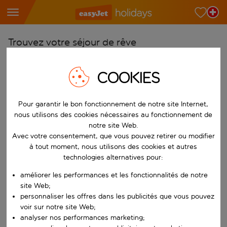
Trouvez votre séjour de rêve
À partir de
COOKIES
Choisissez votre aéroport
Commencez à taper pour la saisie automatique. Lorsque les résultats 
Vers
Pour garantir le bon fonctionnement de notre site Internet,
Choisissez votre destination
nous utilisons des cookies nécessaires au fonctionnement de
notre site Web.
Commencez à taper pour la saisie automatique. Lorsque les résultats 
Quand
Avec votre consentement, que vous pouvez retirer ou modifier
à tout moment, nous utilisons des cookies et autres
Choisissez vos dates
technologies alternatives pour:
Choisissez une date de départ et une date de retour.
Qui
améliorer les performances et les fonctionnalités de notre
site Web;
personnaliser les offres dans les publicités que vous pouvez
voir sur notre site Web;
Rechercher
analyser nos performances marketing;