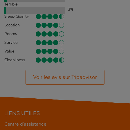
Terrible
3
%
Sleep Quality
Location
Rooms
Service
Value
Cleanliness
Voir les avis sur Tripadvisor
LIENS UTILES
Centre d’assistance