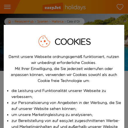
Reiseziel-Hub
Spanien
Mallorca
Cala d'Or
Urlaub in Cala d'Or
COOKIES
7
Nächte
p.P. ab
Damit unsere Webseite ordnungsgemäß funktioniert, nutzen
Urlaub anzeigen
T&Cs apply
wir unbedingt erforderliche Cookies.
Mit Ihrer Einwilligung, die Sie jederzeit widerrufen oder
anpassen können, verwenden wir Cookies sowohl als auch
Finde deinen perfekten Urlaub
Cookie freie Technologie um:
die Leistung und Funktionalität unserer Webseite zu
Ab
verbessern;
zur Personalisierung von Angeboten in der Werbung, die Sie
auf unserer Website sehen können;
Beginne mit der Eingabe für die automatische Vervollständigung. W
Nach
um unsere Marketingleistung zu analysieren;
zur Bereitstellung von auf easyJet zugeschnittenen Werbe-
und Marketinginhalten auf und außerhalb unserer Website