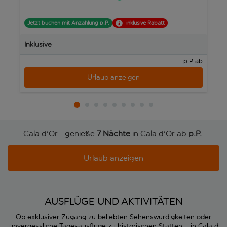
Jetzt buchen mit Anzahlung p.P.
inklusive Rabatt
J
Inklusive
In
p.P. ab
Urlaub anzeigen
Cala d'Or - genieße
7 Nächte
in Cala d'Or ab
p.P. 
Urlaub anzeigen
AUSFLÜGE UND AKTIVITÄTEN
Ob exklusiver Zugang zu beliebten Sehenswürdigkeiten oder
unvergessliche Tagesausflüge zu historischen Stätten – in Cala d