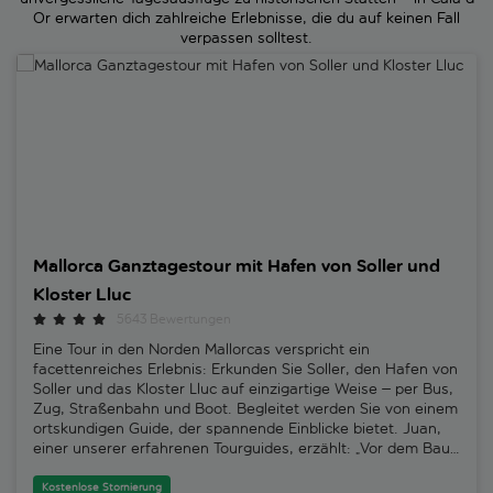
Or erwarten dich zahlreiche Erlebnisse, die du auf keinen Fall
verpassen solltest.
Mallorca Ganztagestour mit Hafen von Soller und Kloster Lluc
Mallorca Ganztagestour mit Hafen von Soller und
Kloster Lluc
5643 Bewertungen
Eine Tour in den Norden Mallorcas verspricht ein
facettenreiches Erlebnis: Erkunden Sie Soller, den Hafen von
Soller und das Kloster Lluc auf einzigartige Weise – per Bus,
Zug, Straßenbahn und Boot. Begleitet werden Sie von einem
ortskundigen Guide, der spannende Einblicke bietet. Juan,
einer unserer erfahrenen Tourguides, erzählt: „Vor dem Bau
der Eisenbahn war Soller nur mit dem Boot erreichbar. Der
Handel lief vor allem mit Frankreich, kaum mit dem Rest der
Kostenlose Stornierung