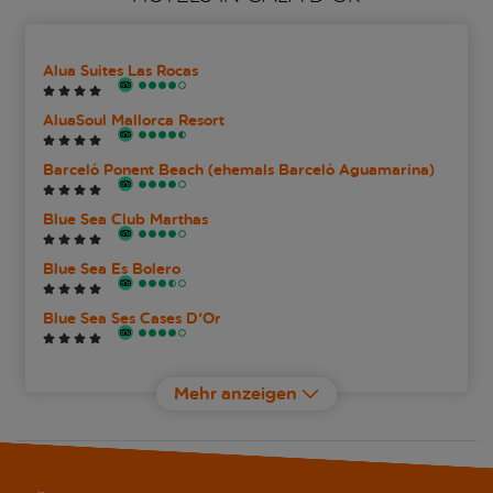
Alua Suites Las Rocas
AluaSoul Mallorca Resort
Barceló Ponent Beach (ehemals Barceló Aguamarina)
Blue Sea Club Marthas
Blue Sea Es Bolero
Blue Sea Ses Cases D'Or
Cala d'Or Playa
Mehr anzeigen
Calimera Fido Gardens Hotel
Gavimar Ariel Chico Club and Resort