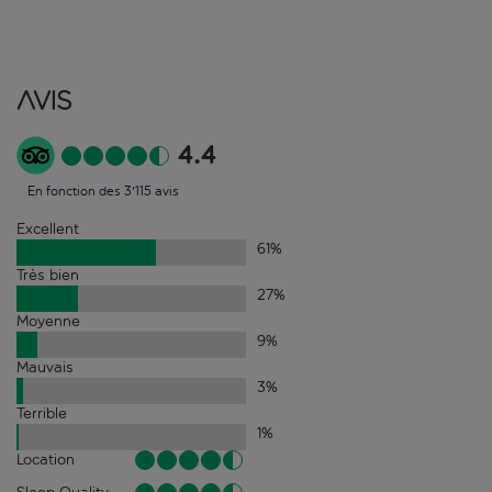
Avis
4.4
En fonction des 3'115 avis
Excellent
61
%
Très bien
27
%
Moyenne
9
%
Mauvais
3
%
Terrible
1
%
Location