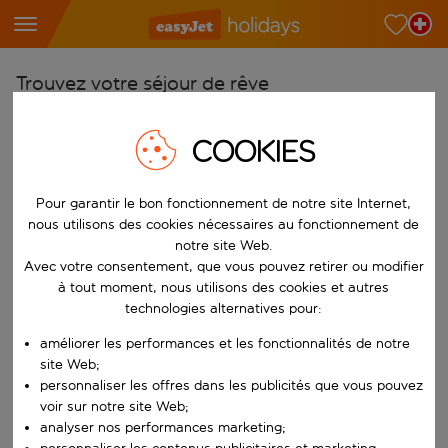
Trouvez votre séjour de rêve
À partir de
COOKIES
Choisissez votre aéroport
Commencez à taper pour la saisie automatique. Lorsque les résultats 
Vers
Pour garantir le bon fonctionnement de notre site Internet,
Choisissez votre destination
nous utilisons des cookies nécessaires au fonctionnement de
notre site Web.
Commencez à taper pour la saisie automatique. Lorsque les résultats 
Quand
Avec votre consentement, que vous pouvez retirer ou modifier
à tout moment, nous utilisons des cookies et autres
Choisissez vos dates
technologies alternatives pour:
Choisissez une date de départ et une date de retour.
Qui
améliorer les performances et les fonctionnalités de notre
site Web;
personnaliser les offres dans les publicités que vous pouvez
voir sur notre site Web;
Rechercher
analyser nos performances marketing;