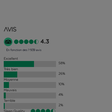
Avis
4.3
En fonction des 1'939 avis
Excellent
58
%
Très bien
26
%
Moyenne
10
%
Mauvais
4
%
Terrible
2
%
Sleep Quality