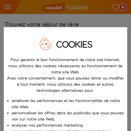
Trouvez votre séjour de rêve
À partir de
COOKIES
Choisissez votre aéroport
Commencez à taper pour la saisie automatique. Lorsque les résultats 
Vers
Pour garantir le bon fonctionnement de notre site Internet,
Choisissez votre destination
nous utilisons des cookies nécessaires au fonctionnement de
notre site Web.
Commencez à taper pour la saisie automatique. Lorsque les résultats 
Quand
Avec votre consentement, que vous pouvez retirer ou modifier
à tout moment, nous utilisons des cookies et autres
Choisissez vos dates
technologies alternatives pour:
Choisissez une date de départ et une date de retour.
Qui
améliorer les performances et les fonctionnalités de notre
site Web;
personnaliser les offres dans les publicités que vous pouvez
voir sur notre site Web;
Rechercher
analyser nos performances marketing;