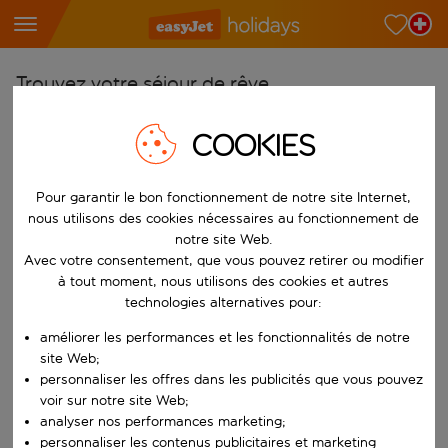
Trouvez votre séjour de rêve
À partir de
COOKIES
Choisissez votre aéroport
Commencez à taper pour la saisie automatique. Lorsque les résultats 
Pour garantir le bon fonctionnement de notre site Internet,
Vers
nous utilisons des cookies nécessaires au fonctionnement de
Choisissez votre destination
notre site Web.
Commencez à taper pour la saisie automatique. Lorsque les résultats 
Avec votre consentement, que vous pouvez retirer ou modifier
Quand
à tout moment, nous utilisons des cookies et autres
Choisissez vos dates
technologies alternatives pour:
Choisissez une date de départ et une date de retour.
Qui
améliorer les performances et les fonctionnalités de notre
site Web;
personnaliser les offres dans les publicités que vous pouvez
voir sur notre site Web;
analyser nos performances marketing;
Rechercher
personnaliser les contenus publicitaires et marketing