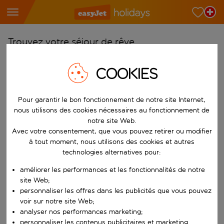
Trouvez votre séjour de rêve
À partir de
COOKIES
Choisissez votre aéroport
Commencez à taper pour la saisie automatique. Lorsque les résultats 
Vers
Pour garantir le bon fonctionnement de notre site Internet,
nous utilisons des cookies nécessaires au fonctionnement de
Choisissez votre destination
notre site Web.
Commencez à taper pour la saisie automatique. Lorsque les résultats 
Avec votre consentement, que vous pouvez retirer ou modifier
Quand
à tout moment, nous utilisons des cookies et autres
Choisissez vos dates
technologies alternatives pour:
Choisissez une date de départ et une date de retour.
Qui
améliorer les performances et les fonctionnalités de notre
site Web;
personnaliser les offres dans les publicités que vous pouvez
voir sur notre site Web;
analyser nos performances marketing;
Rechercher
personnaliser les contenus publicitaires et marketing