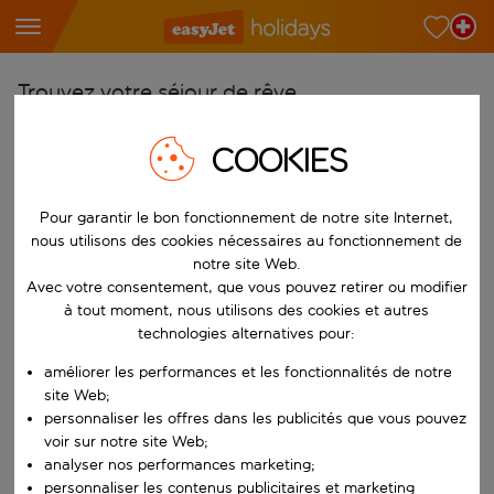
Trouvez votre séjour de rêve
À partir de
COOKIES
Choisissez votre aéroport
Commencez à taper pour la saisie automatique. Lorsque les résultats 
Pour garantir le bon fonctionnement de notre site Internet,
Vers
nous utilisons des cookies nécessaires au fonctionnement de
Choisissez votre destination
notre site Web.
Commencez à taper pour la saisie automatique. Lorsque les résultats 
Avec votre consentement, que vous pouvez retirer ou modifier
Quand
à tout moment, nous utilisons des cookies et autres
Choisissez vos dates
technologies alternatives pour:
Choisissez une date de départ et une date de retour.
Qui
améliorer les performances et les fonctionnalités de notre
site Web;
personnaliser les offres dans les publicités que vous pouvez
voir sur notre site Web;
analyser nos performances marketing;
Rechercher
personnaliser les contenus publicitaires et marketing