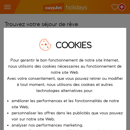
Trouvez votre séjour de rêve
À partir de
COOKIES
Choisissez votre aéroport
Commencez à taper pour la saisie automatique. Lorsque les résultats 
Vers
Pour garantir le bon fonctionnement de notre site Internet,
Choisissez votre destination
nous utilisons des cookies nécessaires au fonctionnement de
notre site Web.
Commencez à taper pour la saisie automatique. Lorsque les résultats 
Quand
Avec votre consentement, que vous pouvez retirer ou modifier
Choisissez vos dates
à tout moment, nous utilisons des cookies et autres
technologies alternatives pour:
Choisissez une date de départ et une date de retour.
Qui
améliorer les performances et les fonctionnalités de notre
site Web;
personnaliser les offres dans les publicités que vous pouvez
voir sur notre site Web;
Rechercher
analyser nos performances marketing;