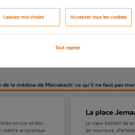
ui est inclus
Ce qui est inclus
Laissez-moi choisir
Accepter tous les cookies
p.p.
dès
dè
Voir le séjour
Voir le séjour
Tout rejeter
te de la médina de Marrakech: ce qu'il ne faut pas ma
La place Jema
icles en cuir et des
Le cœur battant de la
our mettre en pratique
de nourriture, d’artis