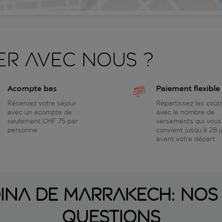
er avec nous ?
Acompte bas
Paiement flexible
Réservez votre séjour
Répartissez les coût
avec un acompte de
avec le nombre de
seulement CHF 75 par
versements qui vous
personne
convient jusqu’à 28 j
avant votre départ
édina de Marrakech: nos
questions