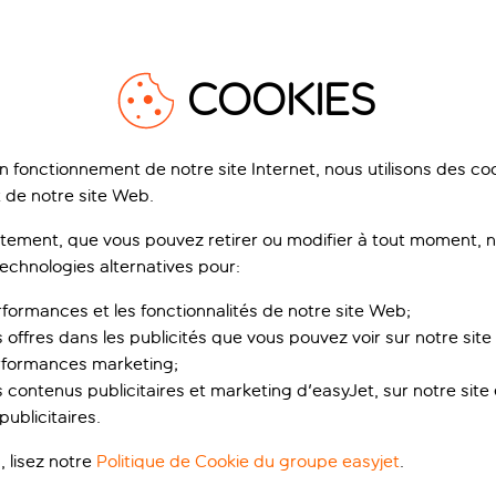
 main, la médina a un rythme qui lui est propre. C’est le genre d
.
COOKIES
ances qui pourraient vou
on fonctionnement de notre site Internet, nous utilisons des c
1
/
15
 de notre site Web.
ement, que vous pouvez retirer ou modifier à tout moment, no
technologies alternatives pour:
rformances et les fonctionnalités de notre site Web;
s offres dans les publicités que vous pouvez voir sur notre sit
rformances marketing;
d Zahrat Al Sahara
Riad Reve De Samir
 contenus publicitaires et marketing d'easyJet, sur notre site et
édina de Marrakech, Marrakech , Maroc
La médina de Marrakech, Marrakech , Ma
46 avis
8
ublicitaires.
, lisez notre
Politique de Cookie du groupe easyjet
.
ervez pour un acompte de p.p.
Réservez pour un acompte de p.p.
de réduction
de réduction