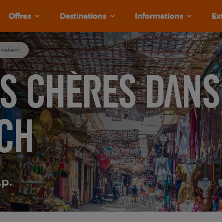
Offres
Destinations
Informations
Ex
rrakech
s chères dans
ch
.p.