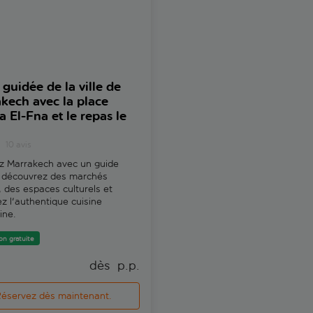
 guidée de la ville de
Expérience ultime dans
kech avec la place
désert avec dîner et sp
 El-Fna et le repas le
à Marrakech
3 avis
10 avis
Profitez d'une soirée exceptio
avec de nombreuses activités
z Marrakech avec un guide
dans le désert marocain, not
t découvrez des marchés
une promenade en quad et un 
 des espaces culturels et
spectacle.
z l'authentique cuisine
ine.
Annulation gratuite
on gratuite
dès 
 p.p.
dè
éservez dès maintenant.
Réservez dès maintenan