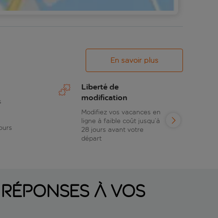
En savoir plus
Liberté de
modification
s
Modifiez vos vacances en
ligne à faible coût jusqu’à
ours
28 jours avant votre
départ
 réponses à vos