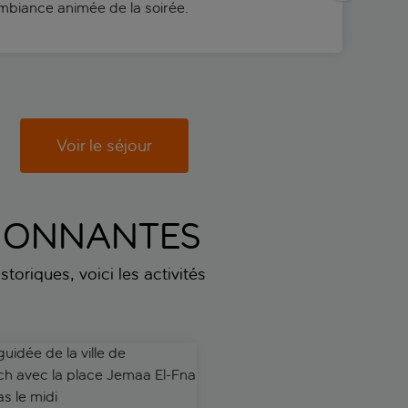
mbiance animée de la soirée.
Voir le séjour
SSIONNANTES
toriques, voici les activités
au départ de Marrakech
idée de la ville de Marrakech avec la place Jemaa El-Fna et le 
Expérience ultime dans le dé