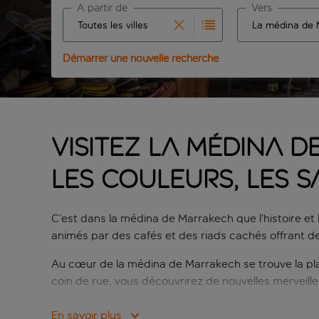
À partir de
Vers
Commencez à taper pour la saisie automatique. Lors
Commencez à tape
Démarrer une nouvelle recherche
Visitez la médina 
les couleurs, les s
C’est dans la médina de Marrakech que l’histoire et 
animés par des cafés et des riads cachés offrant d
Au cœur de la médina de Marrakech se trouve la pla
coin de rue, vous découvrirez de nouvelles merveil
Vous vous demandez que faire dans la médina de M
En savoir plus