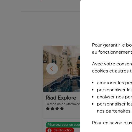
admiriez le coucher de soleil un thé à la menthe à la
sens comblés, et probablement la valise pleine aussi
Des vac
Pour garantir le b
1
/
13
au fonctionnement
Avec votre consent
cookies et autres 
améliorer les pe
personnaliser le
analyser nos pe
Riad Explore
Ria
personnaliser les
La médina de Marrakech, Marrakech , Maroc
La m
38 avis
nos partenaires p
Pour en savoir plus
Réservez pour un acompte de p.p.
Rés
de réduction