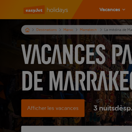
Vacances
Destinations
Maroc
Marrakech
La médina de Ma
Vacances pa
de Marrake
3
nuits
dès
p
Afficher les vacances