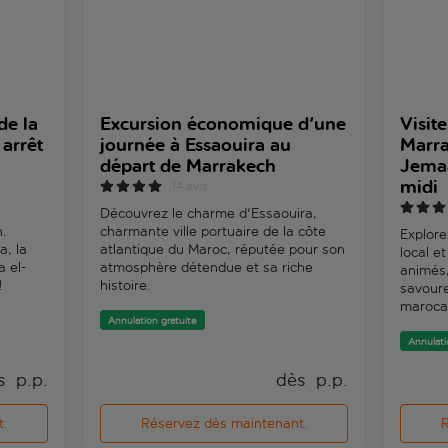
de la
Excursion économique d'une
Visite
 arrêt
journée à Essaouira au
Marra
départ de Marrakech
Jemaa
midi
14 avis
Découvrez le charme d'Essaouira,
h.
charmante ville portuaire de la côte
Explore
a, la
atlantique du Maroc, réputée pour son
local e
 el-
atmosphère détendue et sa riche
animés,
!
histoire.
savoure
maroca
Annulation gratuite
Annulati
s 
 p.p.
dès 
 p.p.
t.
Réservez dès maintenant.
R