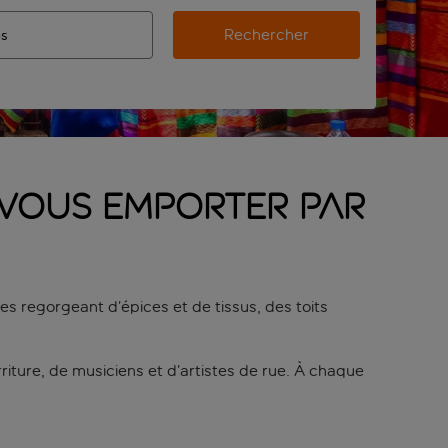
Rechercher
’aéroport d’origine, utilisez la touche de tabulation pour les
ie automatique sont disponibles pour l’aéroport de destination,
de retour.
z-vous emporter par
es regorgeant d’épices et de tissus, des toits
iture, de musiciens et d’artistes de rue. À chaque
, que vous dégustiez des tajines ou que vous