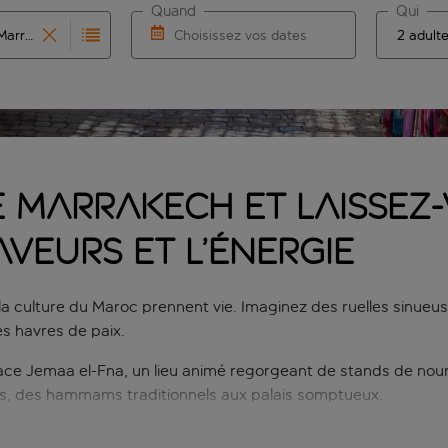
Quand
Qui
Choisissez vos dates
que les résultats de saisie automatique sont disponibles pour l
r pour la saisie automatique. Lorsque les résultats de la sais
Choisissez une date de départ et une date 
de Marrakech et laisse
aveurs et l’énergie
la culture du Maroc prennent vie. Imaginez des ruelles sinueus
es havres de paix.
ce Jemaa el-Fna, un lieu animé regorgeant de stands de nourr
les, des hammams traditionnels aux palais somptueux.
arrakech? Que vous marchandiez des souvenirs dans les souks