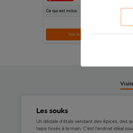
Ce qui est inclus
Ce q
p.p.
dès
Voir le séjour
Visi
Les souks
Un dédale d’étals vendant des épices, des art
tapis tissés à la main. C’est l’endroit idéal p