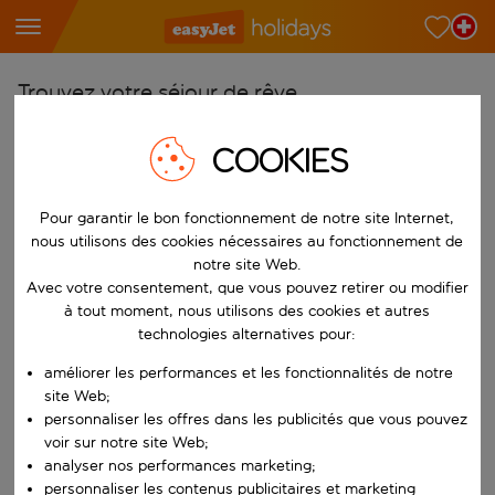
Trouvez votre séjour de rêve
À partir de
COOKIES
Choisissez votre aéroport
Commencez à taper pour la saisie automatique. Lorsque les résultats 
Pour garantir le bon fonctionnement de notre site Internet,
Vers
nous utilisons des cookies nécessaires au fonctionnement de
Choisissez votre destination
notre site Web.
Commencez à taper pour la saisie automatique. Lorsque les résultats 
Avec votre consentement, que vous pouvez retirer ou modifier
Quand
à tout moment, nous utilisons des cookies et autres
Choisissez vos dates
technologies alternatives pour:
Choisissez une date de départ et une date de retour.
Qui
améliorer les performances et les fonctionnalités de notre
site Web;
personnaliser les offres dans les publicités que vous pouvez
voir sur notre site Web;
analyser nos performances marketing;
Rechercher
personnaliser les contenus publicitaires et marketing