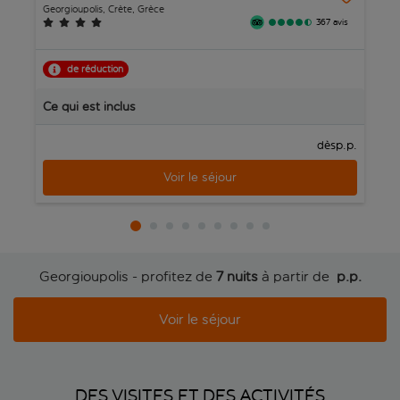
Georgioupolis, Crète, Grèce
El
367 avis
de réduction
R
Ce qui est inclus
C
p.p.
dès
Voir le séjour
Georgioupolis - profitez de
7 nuits
à partir de
 p.p.
Voir le séjour
DES VISITES ET DES ACTIVITÉS