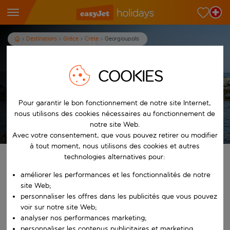
Destinations
Grèce
Crète
Georgioupolis
Vacances pas chères à
Georgioupolis en Crète
COOKIES
7
nuits
dès
p.p.
Pour garantir le bon fonctionnement de notre site Internet,
nous utilisons des cookies nécessaires au fonctionnement de
Afficher les vacances
notre site Web.
Les conditions générales s’appliquent
Avec votre consentement, que vous pouvez retirer ou modifier
à tout moment, nous utilisons des cookies et autres
technologies alternatives pour:
Trouvez votre séjour de rêve
améliorer les performances et les fonctionnalités de notre
site Web;
À partir de
personnaliser les offres dans les publicités que vous pouvez
voir sur notre site Web;
Commencez à taper pour la saisie automatique. Lorsque les résultats 
analyser nos performances marketing;
Vers
personnaliser les contenus publicitaires et marketing