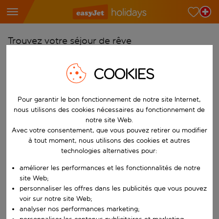
Trouvez votre séjour de rêve
À partir de
COOKIES
Choisissez votre aéroport
Commencez à taper pour la saisie automatique. Lorsque les résultats 
Vers
Pour garantir le bon fonctionnement de notre site Internet,
Choisissez votre destination
nous utilisons des cookies nécessaires au fonctionnement de
notre site Web.
Commencez à taper pour la saisie automatique. Lorsque les résultats 
Quand
Avec votre consentement, que vous pouvez retirer ou modifier
à tout moment, nous utilisons des cookies et autres
Choisissez vos dates
technologies alternatives pour:
Choisissez une date de départ et une date de retour.
Qui
améliorer les performances et les fonctionnalités de notre
site Web;
personnaliser les offres dans les publicités que vous pouvez
voir sur notre site Web;
Rechercher
analyser nos performances marketing;