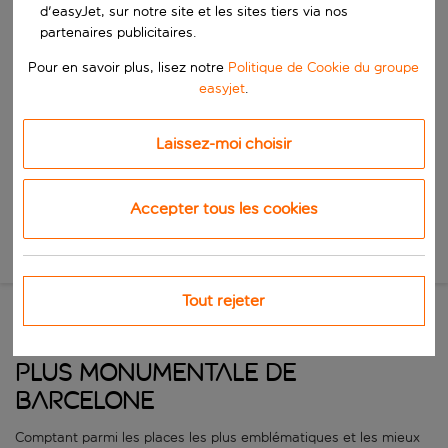
d'easyJet, sur notre site et les sites tiers via nos
partenaires publicitaires.
Commencez à taper pour la saisie automatique. Lorsque les résultats 
Quand
Pour en savoir plus, lisez notre
Politique de Cookie du groupe
Choisissez vos dates
easyjet
.
Choisissez une date de départ et une date de retour.
Qui
Laissez-moi choisir
Accepter tous les cookies
Rechercher
Nouvelle recherche
Tout rejeter
PLACE D’ESPAGNE: LA PLACE LA
PLUS MONUMENTALE DE
BARCELONE
Comptant parmi les places les plus emblématiques et les mieux