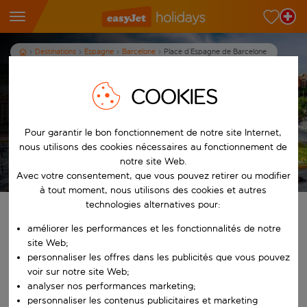
Destinations
Espagne
Barcelone
Place d’Espagne de Barcelone
Visitez la place d’Espagne de
COOKIES
Barcelone
3
nuits
dès
p.p.
Pour garantir le bon fonctionnement de notre site Internet,
nous utilisons des cookies nécessaires au fonctionnement de
notre site Web.
Afficher les vacances
Les conditions générales s’appliquent
Avec votre consentement, que vous pouvez retirer ou modifier
à tout moment, nous utilisons des cookies et autres
technologies alternatives pour:
Trouvez votre séjour de rêve
améliorer les performances et les fonctionnalités de notre
site Web;
À partir de
personnaliser les offres dans les publicités que vous pouvez
voir sur notre site Web;
analyser nos performances marketing;
Commencez à taper pour la saisie automatique. Lorsque les résultats 
Vers
personnaliser les contenus publicitaires et marketing