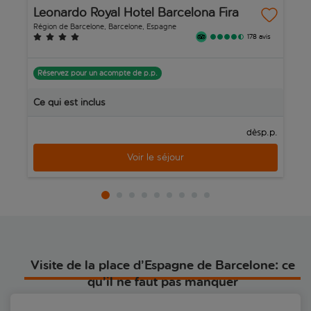
attractions phares de la capitale catalane.
Leonardo Royal Hotel Barcelona Fira
H
Région de Barcelone, Barcelone, Espagne
Ré
178 avis
Réservez pour un acompte de p.p.
R
Ce qui est inclus
C
p.p.
dès
Voir le séjour
Visite de la place d’Espagne de Barcelone: ce
qu’il ne faut pas manquer