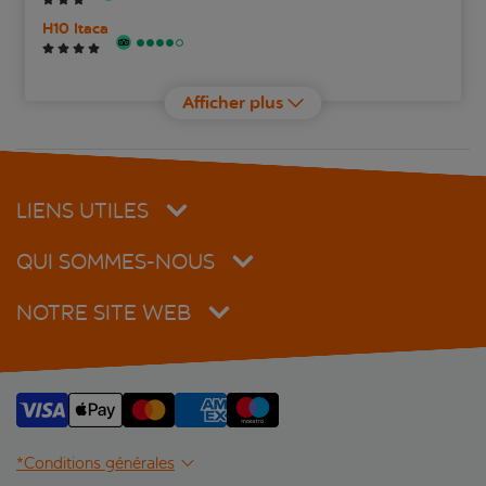
H10 Itaca
Hotel Abbot
Afficher plus
Hotel Vilamarí
InterContinental Barcelona an IHG Hotel
LIENS UTILES
Leonardo Hotel Barcelona Gran Via
QUI SOMMES-NOUS
Ofelias Hotel
NOTRE SITE WEB
Pestana Arena Barcelona
TWO Hotel Barcelona by Axel Adults Only
Villa Emilia
*Conditions générales