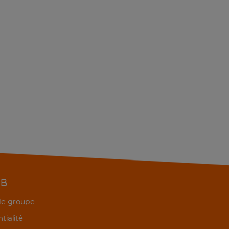
EB
 de groupe
tialité