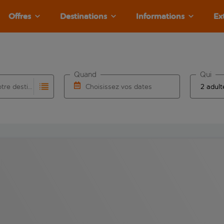
Offres
Destinations
Informations
Ex
Quand
Qui
Choisissez votre destination
Choisissez vos dates
e les résultats de saisie automatique sont disponibles pour l’a
 pour la saisie automatique. Lorsque les résultats de la saisie
Choisissez une date de départ et une date d