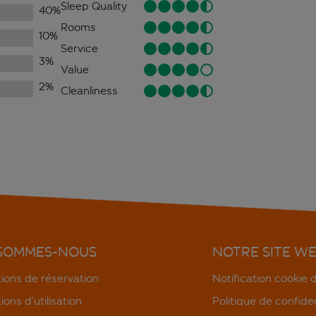
Sleep Quality
40
%
Rooms
10
%
Service
3
%
Value
2
%
Cleanliness
 SOMMES-NOUS
NOTRE SITE W
ions de réservation
Notification cookie
ions d’utilisation
Politique de confiden