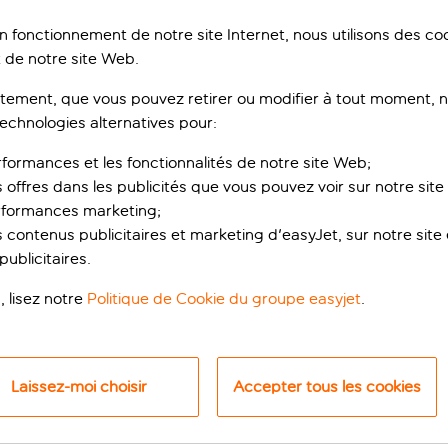
on fonctionnement de notre site Internet, nous utilisons des c
 de notre site Web.
ement, que vous pouvez retirer ou modifier à tout moment, no
technologies alternatives pour:
rformances et les fonctionnalités de notre site Web;
s offres dans les publicités que vous pouvez voir sur notre sit
rformances marketing;
 contenus publicitaires et marketing d'easyJet, sur notre site et
rès de Plaça d'Espan
ublicitaires.
, lisez notre
Politique de Cookie du groupe easyjet
.
rès de la Plaça d'Espanya, à quelques pas des magnifiques par
hâteau du XVIIe siècle. Il y a également quatre stations de m
Laissez-moi choisir
Accepter tous les cookies
éjeuner au restaurant Lorenzo. Vous disposerez d’options con
réparation à la tomate). Un menu à la carte composé de plats 
l, ainsi qu’une sélection de boissons locales et international