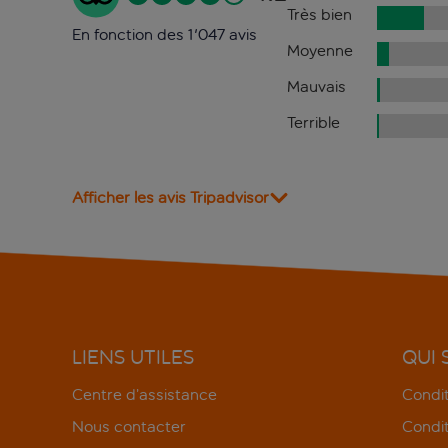
Très bien
En fonction des 1'047 avis
Moyenne
Mauvais
Terrible
Afficher les avis Tripadvisor
LIENS UTILES
QUI
Centre d’assistance
Condit
Nous contacter
Condit