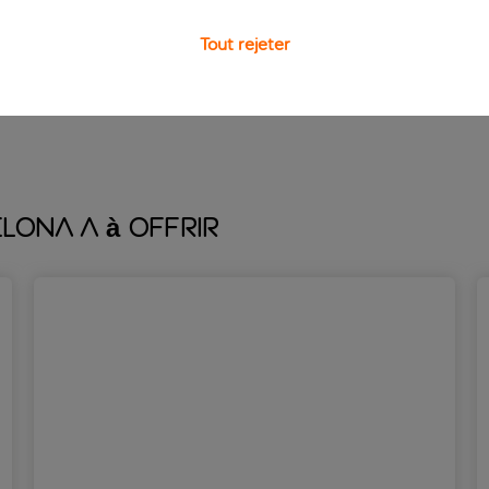
 turc de l’hôtel ou vous dépenser dans la salle de sport entiè
Tout rejeter
oût. Elles sont dotées de la climatisation, du Wi-Fi, d’une tél
ire pour visiter la ville.
lona a à offrir