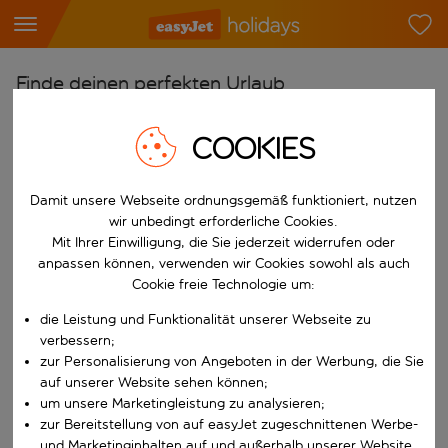
Finde deinen perfekten Urlaub
Ab
COOKIES
Flughafen wählen
Beginne mit der Eingabe für die automatische Vervollständigung. W
Nach
Damit unsere Webseite ordnungsgemäß funktioniert, nutzen
wir unbedingt erforderliche Cookies.
Reiseziel wählen
Mit Ihrer Einwilligung, die Sie jederzeit widerrufen oder
Beginne mit der Eingabe für die automatische Vervollständigung. W
anpassen können, verwenden wir Cookies sowohl als auch
Wann
Cookie freie Technologie um:
Reisezeitraum wählen
die Leistung und Funktionalität unserer Webseite zu
Wähle ein Ab- und Rückflugdatum aus.
Wer
verbessern;
zur Personalisierung von Angeboten in der Werbung, die Sie
auf unserer Website sehen können;
um unsere Marketingleistung zu analysieren;
zur Bereitstellung von auf easyJet zugeschnittenen Werbe-
Suchen
und Marketinginhalten auf und außerhalb unserer Website