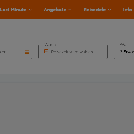
Last Minute
Angebote
Reiseziele
Info
Wann
Wer
hlen
Reisezeitraum wählen
llständigung. Wenn für den Abflughafen automatisch vervolls
Eingabe für die automatische Vervollständigung. Wenn für den
Wähle ein Ab- und Rückflugdatum aus.