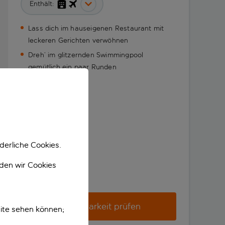
Enthält:
Lass dich im hauseigenen Restaurant mit
leckeren Gerichten verwöhnen
Dreh’ im glitzernden Swimmingpool
gemütlich ein paar Runden
derliche Cookies.
nden wir Cookies
Verfügbarkeit prüfen
ite sehen können;