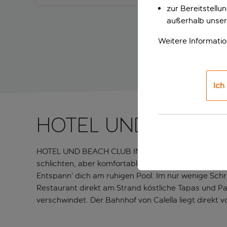
zur Bereitstell
außerhalb unser
Weitere Informati
Ich
HOTEL UND BEACH 
HOTEL UND BEACH CLUB IN CALELLA – Sonne, Meer un
schlichten, aber komfortablen Zimmer sind ideal für
Entspann’ dich am ruhigen Pool. Im nur wenige Schri
Restaurant direkt am Strand köstliche Tapas und 
verschwindet. Der Bahnhof von Calella liegt direkt v