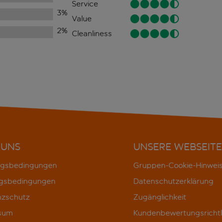
Service
3
%
Value
2
%
Cleanliness
 UNS
UNSERE WEBSEITE
gsbedingungen
Gruppen-Cookie-Hinwei
gsbedingungen
Datenschutzerklärung
nzschutz
Zugänglichkeit
sum
Kundenbewertungsrichtl