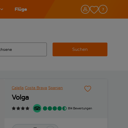
Flüge
Suchen
tändigte Ergebnisse verfügbar sind, verwende die Tabulatorta
 Zielflughafen automatisch vervollständigte Ergebnisse verfü
Calella
Costa Brava
Spanien
Volga
814 Bewertungen