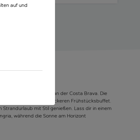
lten auf und
t eigenem Beach Club an der Costa Brava. Die
e deinen Tag mit einem leckeren Frühstücksbuffet.
Strandurlaub mit Stil genießen. Lass dir in einem
ngria, während die Sonne am Horizont