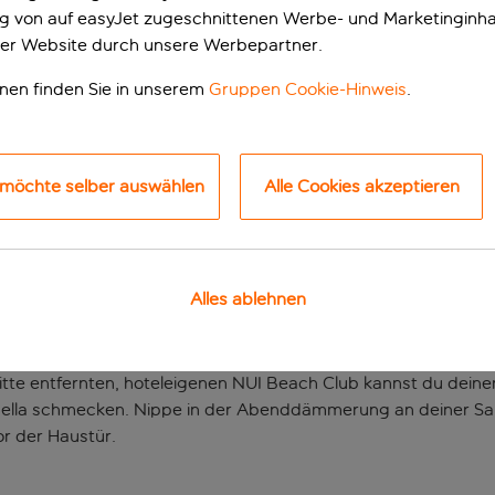
ung von auf easyJet zugeschnittenen Werbe- und Marketinginha
er Website durch unsere Werbepartner.
onen finden Sie in unserem
Gruppen Cookie-Hinweis
.
 möchte selber auswählen
Alle Cookies akzeptieren
CLUB IN CALELLA
Alles ablehnen
d Entspannung erwartet dich in diesem fröhlichen Hotel mi
 alle, die in ihrem Urlaub viel unterwegs sein möchten. Beginn
tte entfernten, hoteleigenen NUI Beach Club kannst du deinen 
Paella schmecken. Nippe in der Abenddämmerung an deiner Sa
or der Haustür.